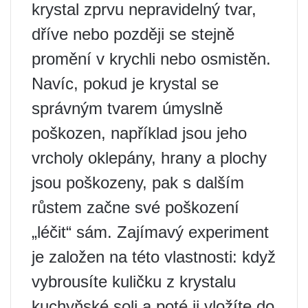
krystal zprvu nepravidelný tvar,
dříve nebo později se stejně
promění v krychli nebo osmistěn.
Navíc, pokud je krystal se
správným tvarem úmyslně
poškozen, například jsou jeho
vrcholy oklepány, hrany a plochy
jsou poškozeny, pak s dalším
růstem začne své poškození
„léčit“ sám. Zajímavý experiment
je založen na této vlastnosti: když
vybrousíte kuličku z krystalu
kuchyňské soli a poté ji vložíte do