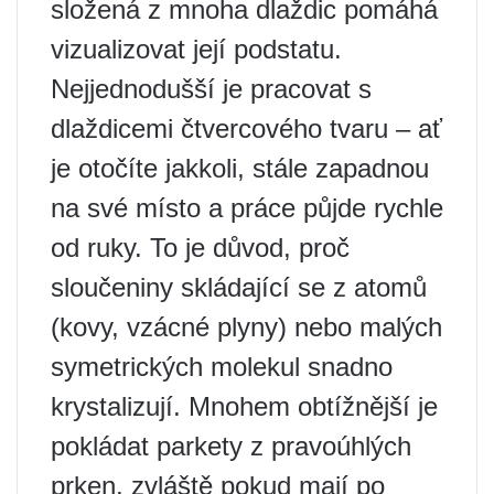
složená z mnoha dlaždic pomáhá
vizualizovat její podstatu.
Nejjednodušší je pracovat s
dlaždicemi čtvercového tvaru – ať
je otočíte jakkoli, stále zapadnou
na své místo a práce půjde rychle
od ruky. To je důvod, proč
sloučeniny skládající se z atomů
(kovy, vzácné plyny) nebo malých
symetrických molekul snadno
krystalizují. Mnohem obtížnější je
pokládat parkety z pravoúhlých
prken, zvláště pokud mají po