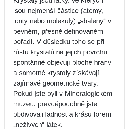
Krystaly jsou látky, ve kterých
jsou nejmenší částice (atomy,
ionty nebo molekuly) „sbaleny“ v
pevném, přesně definovaném
pořadí. V důsledku toho se při
růstu krystalů na jejich povrchu
spontánně objevují ploché hrany
a samotné krystaly získávají
zajímavé geometrické tvary.
Pokud jste byli v Mineralogickém
muzeu, pravděpodobně jste
obdivovali ladnost a krásu forem
„neživých“ látek.