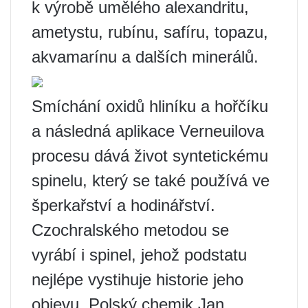
k výrobě umělého alexandritu,
ametystu, rubínu, safíru, topazu,
akvamarínu a dalších minerálů.
Smíchání oxidů hliníku a hořčíku
a následná aplikace Verneuilova
procesu dává život syntetickému
spinelu, který se také používá ve
šperkařství a hodinářství.
Czochralského metodou se
vyrábí i spinel, jehož podstatu
nejlépe vystihuje historie jeho
objevu. Polský chemik Jan