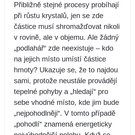
Přibližně stejné procesy probíhají
při růstu krystalů, jen se zde
částice musí shromažďovat nikoli
v rovině, ale v objemu. Ale žádný
„podlahář“ zde neexistuje – kdo
na jejich místo umístí částice
hmoty? Ukazuje se, že to najdou
sami, protože neustále provádějí
tepelné pohyby a „hledají“ pro
sebe vhodné místo, kde jim bude
„nejpohodlněji“. V tomto případě
„pohodlí“ znamená energeticky
nejvýhodnější polohu. Když se