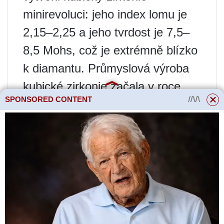
minirevoluci: jeho index lomu je
2,15–2,25 a jeho tvrdost je 7,5–
8,5 Mohs, což je extrémně blízko
k diamantu. Průmyslová výroba
kubické zirkonie začala v roce
SPONSORED CONTENT
1976 a v roce 1980 dosáhl objem
celosvětové produkce 50 milionů
karátů ročně. Pro srovnání je to
zhruba polovina dnešní
celosvětové produkce surových
přírodních diamantů.