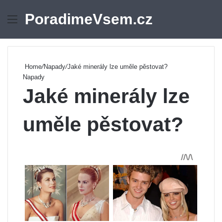
PoradimeVsem.cz
Menu
Se
Home
/
Napady
/
Jaké minerály lze uměle pěstovat?
Napady
Jaké minerály lze
uměle pěstovat?