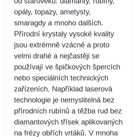
od starověku: diamanty, rubíny,
opály, topazy, ametysty,
smaragdy a mnoho dalších.
Přírodní krystaly vysoké kvality
jsou extrémně vzácné a proto
velmi drahé a nejčastěji se
používají ve špičkových špercích
nebo speciálních technických
zařízeních. Například laserová
technologie je nemyslitelná bez
přírodních rubínů a těžba rud bez
diamantových třísek aplikovaných
na frézy obřích vrtáků. V mnoha