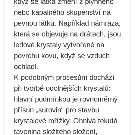
když se látka změní z plynného
nebo kapalného skupenství na
pevnou látku. Například námraza,
která se objevuje na drátech, jsou
ledové krystaly vytvořené na
povrchu kovu, když se vzduch
ochladí.
K podobným procesům dochází
při tvorbě odolnějších krystalů:
hlavní podmínkou je rovnoměrný
přísun „surovin“ pro stavbu
krystalové mřížky. Ohnivá tekutá
tavenina složitého složení,