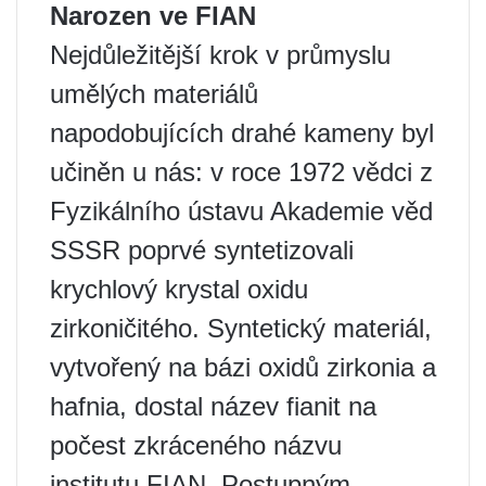
Narozen ve FIAN
Nejdůležitější krok v průmyslu
umělých materiálů
napodobujících drahé kameny byl
učiněn u nás: v roce 1972 vědci z
Fyzikálního ústavu Akademie věd
SSSR poprvé syntetizovali
krychlový krystal oxidu
zirkoničitého. Syntetický materiál,
vytvořený na bázi oxidů zirkonia a
hafnia, dostal název fianit na
počest zkráceného názvu
institutu FIAN. Postupným