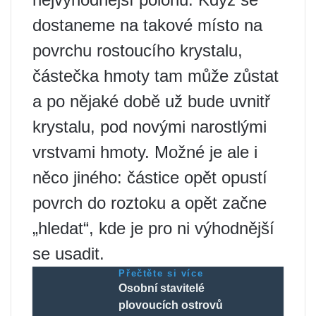
dostaneme na takové místo na
povrchu rostoucího krystalu,
částečka hmoty tam může zůstat
a po nějaké době už bude uvnitř
krystalu, pod novými narostlými
vrstvami hmoty. Možné je ale i
něco jiného: částice opět opustí
povrch do roztoku a opět začne
„hledat“, kde je pro ni výhodnější
se usadit.
Přečtěte si více
Osobní stavitelé
plovoucích ostrovů