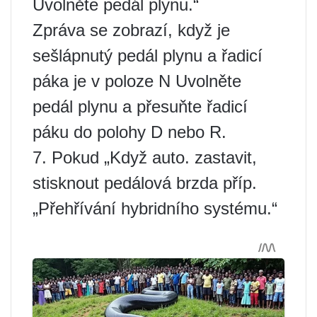
Uvolněte pedál plynu.“
Zpráva se zobrazí, když je
sešlápnutý pedál plynu a řadicí
páka je v poloze N Uvolněte
pedál plynu a přesuňte řadicí
páku do polohy D nebo R.
7. Pokud „Když auto. zastavit,
stisknout pedálová brzda příp.
„Přehřívání hybridního systému.“