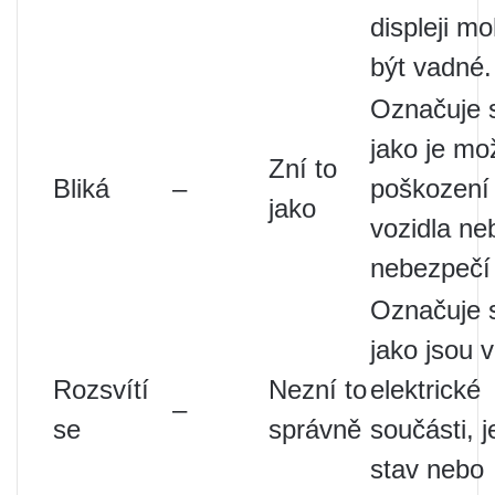
displeji m
být vadné.
Označuje s
jako je mo
Zní to
Bliká
–
poškození
jako
vozidla ne
nebezpečí
Označuje s
jako jsou 
Rozsvítí
Nezní to
elektrické
–
se
správně
součásti, j
stav nebo