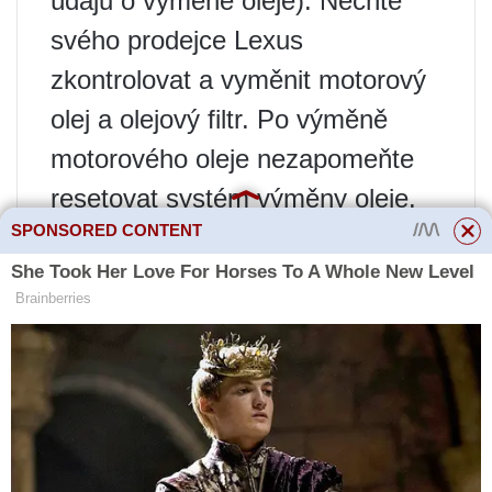
údajů o výměně oleje). Nechte
svého prodejce Lexus
zkontrolovat a vyměnit motorový
olej a olejový filtr. Po výměně
motorového oleje nezapomeňte
resetovat systém výměny oleje.
SPONSORED CONTENT
12. Pokud se zobrazí „Viz návod
k obsluze“.
Pokud se zobrazí následující
zprávy, postupujte podle pokynů.
„Vysoká teplota. ochladit kapalný
dvig.“
Pokud se zobrazí následující