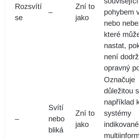
související
Rozsvítí
Zní to
–
pohybem v
se
jako
nebo nebe
které můž
nastat, po
není dodr
opravný po
Označuje
důležitou s
například 
Svítí
Zní to
systémy
–
nebo
jako
indikované
bliká
multiinfo