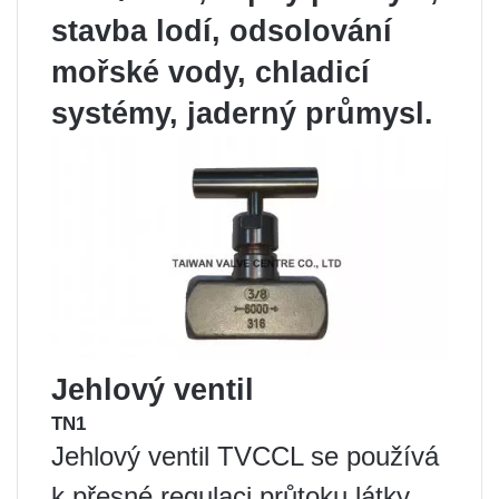
stavba lodí, odsolování
mořské vody, chladicí
systémy, jaderný průmysl.
Jehlový ventil
TN1
Jehlový ventil TVCCL se používá
k přesné regulaci průtoku látky,