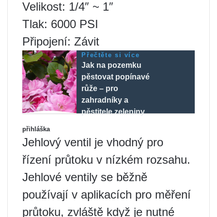
Velikost: 1/4″ ~ 1″
Tlak: 6000 PSI
Připojení: Závit
Přečtěte si více
Jak na pozemku
pěstovat popínavé
růže – pro
zahradníky a
pěstitele zeleniny
přihláška
Jehlový ventil je vhodný pro
řízení průtoku v nízkém rozsahu.
Jehlové ventily se běžně
používají v aplikacích pro měření
průtoku, zvláště když je nutné