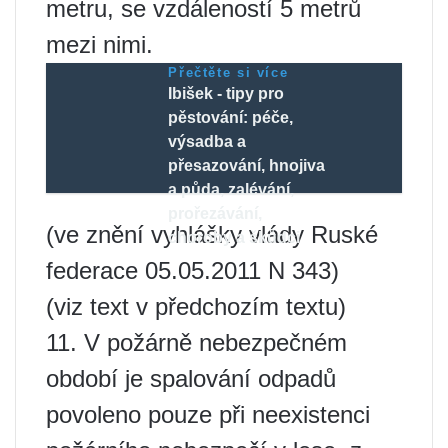
metru, se vzdáleností 5 metrů
mezi nimi.
Přečtěte si více
Ibišek - tipy pro
pěstování: péče,
výsadba a
přesazování, hnojiva
a půda, zalévání,
prořezávání,
(ve znění vyhlášky vlády Ruské
choroby a škůdci
federace 05.05.2011 N 343)
(viz text v předchozím textu)
11. V požárně nebezpečném
období je spalování odpadů
povoleno pouze při neexistenci