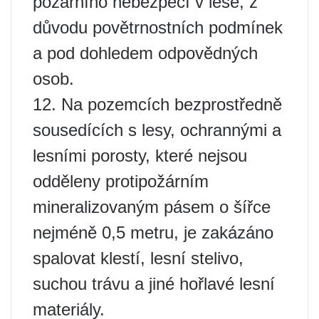
požárního nebezpečí v lese, z
důvodu povětrnostních podmínek
a pod dohledem odpovědných
osob.
12. Na pozemcích bezprostředně
sousedících s lesy, ochrannými a
lesními porosty, které nejsou
odděleny protipožárním
mineralizovaným pásem o šířce
nejméně 0,5 metru, je zakázáno
spalovat klestí, lesní stelivo,
suchou trávu a jiné hořlavé lesní
materiály.