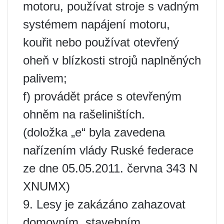
motoru, používat stroje s vadným
systémem napájení motoru,
kouřit nebo používat otevřený
oheň v blízkosti strojů naplněných
palivem;
f) provádět práce s otevřeným
ohněm na rašeliništích.
(doložka „e“ byla zavedena
nařízením vlády Ruské federace
ze dne 05.05.2011. června 343 N
XNUMX)
9. Lesy je zakázáno zahazovat
domovním, stavebním,