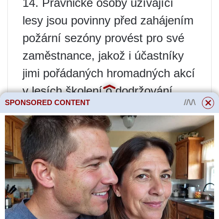
14. Právnické osoby užívající
lesy jsou povinny před zahájením
požární sezóny provést pro své
zaměstnance, jakož i účastníky
jimi pořádaných hromadných akcí
v lesích školení o dodržování
SPONSORED CONTENT
požadavků tohoto řádu, jakož i o
způsobu hašení lesních požárů.
(ve znění vyhlášky vlády Ruské
federace 05.05.2011 N 343)
(viz text v předchozím textu)
15. Organizace provádějící
letecké práce na ochranu a