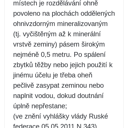
místech je rozdělávání ohně
povoleno na plochách oddělených
ohnivzdorným mineralizovaným
(tj. vyčištěným až k minerální
vrstvě zeminy) pásem širokým
nejméně 0,5 metru. Po spálení
zbytků těžby nebo jejich použití k
jinému účelu je třeba oheň
pečlivě zasypat zeminou nebo
naplnit vodou, dokud doutnání
úplně nepřestane;
(ve znění vyhlášky vlády Ruské
federace 05.05.2011 N 343)