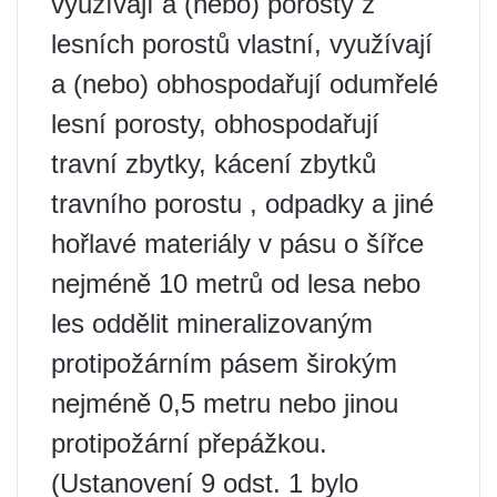
využívají a (nebo) porosty z
lesních porostů vlastní, využívají
a (nebo) obhospodařují odumřelé
lesní porosty, obhospodařují
travní zbytky, kácení zbytků
travního porostu , odpadky a jiné
hořlavé materiály v pásu o šířce
nejméně 10 metrů od lesa nebo
les oddělit mineralizovaným
protipožárním pásem širokým
nejméně 0,5 metru nebo jinou
protipožární přepážkou.
(Ustanovení 9 odst. 1 bylo