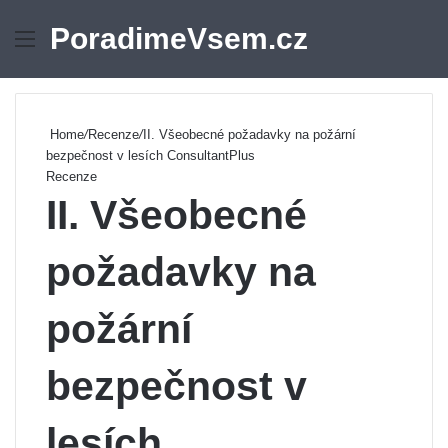
PoradimeVsem.cz
Menu
Se
Home
/
Recenze
/
II. Všeobecné požadavky na požární
bezpečnost v lesích ConsultantPlus
Recenze
II. Všeobecné
požadavky na
požární
bezpečnost v
lesích