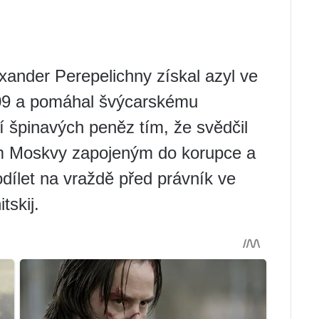
exander Perepelichny získal azyl ve
009 a pomáhal švýcarskému
í špinavých peněz tím, že svědčil
ům Moskvy zapojeným do korupce a
podílet na vraždě před právník ve
tskij.