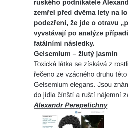
ruského podnikatele Alexandr
zemřel před dvěma lety na l
podezření, že jde o otravu 
vyvstávají po analýze případ
fatálními následky.
Gelsemium – žlutý jasmín
Toxická látka se získává z rost
řečeno ze vzácného druhu této r
Gelsemium elegans. Jsou známy 
do jídla čínští a ruští nájemní z
Alexandr Perepelichny