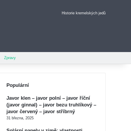
Historie kremelských jedů
Pinterest
Zpravy
Populární
Javor klen – javor polní – javor říční
(javor ginnal) – javor bezu truhlíkový –
javor červený – javor stříbrný
31 března, 2025
Solární panely v zimě: vlastnosti