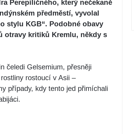
a Perepiličného, ​​který nečekaně
ondýnském předměstí, vyvolal
„po stylu KGB“. Podobné obavy
ů otravy kritiků Kremlu, někdy s
lin čeledi Gelsemium, přesněji
ostliny rostoucí v Asii –
případy, kdy tento jed přimíchali
abijáci.