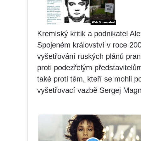
Kremlský kritik a podnikatel Al
Spojeném království v roce 2
vyšetřování ruských plánů pran
proti podezřelým představitel
také proti těm, kteří se mohli 
vyšetřovací vazbě Sergej Magni