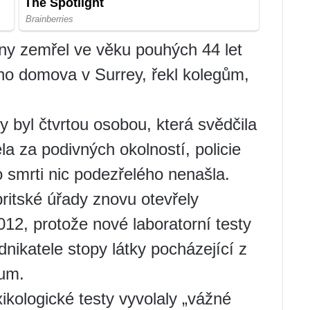
ny zemřel ve věku pouhých 44 let
ého domova v Surrey, řekl kolegům,
 byl čtvrtou osobou, která svědčila
a za podivných okolností, policie
 smrti nic podezřelého nenašla.
ritské úřady znovu otevřely
012, protože nové laboratorní testy
nikatele stopy látky pocházející z
ium.
ikologické testy vyvolaly „vážné