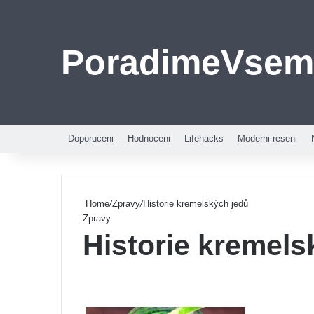
PoradimeVsem
Doporuceni
Hodnoceni
Lifehacks
Moderni reseni
Home
/
Zpravy
/
Historie kremelských jedů
Zpravy
Historie kremels