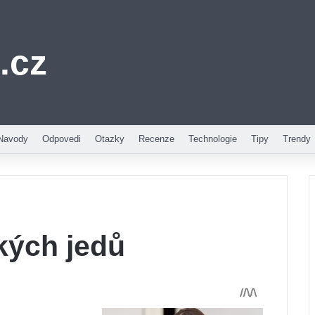
.cz
Navody
Odpovedi
Otazky
Recenze
Technologie
Tipy
Trendy
kých jedů