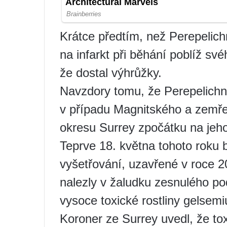
Krátce předtím, než Perepelich
na infarkt při běhání poblíž sv
že dostal výhrůžky.
Navzdory tomu, že Perepelichny
v případu Magnitského a zemřel
okresu Surrey zpočátku na jeho
Teprve 18. května tohoto roku b
vyšetřování, uzavřené v roce 2
nalezly v žaludku zesnulého pod
vysoce toxické rostliny gelsem
Koroner ze Surrey uvedl, že tox