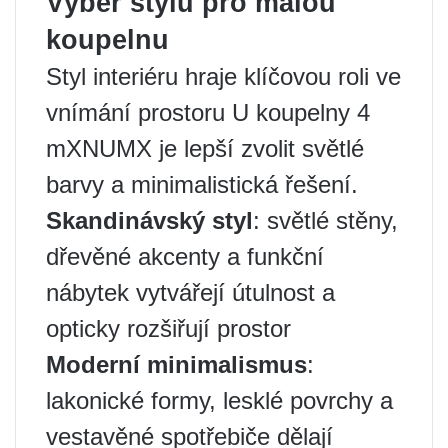
Výběr stylu pro malou
koupelnu
Styl interiéru hraje klíčovou roli ve
vnímání prostoru U koupelny 4
mXNUMX je lepší zvolit světlé
barvy a minimalistická řešení.
Skandinávský styl
: světlé stěny,
dřevěné akcenty a funkční
nábytek vytvářejí útulnost a
opticky rozšiřují prostor
Moderní minimalismus
:
lakonické formy, lesklé povrchy a
vestavěné spotřebiče dělají