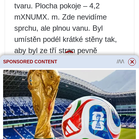
tvaru. Plocha pokoje – 4,2
mXNUMX. m. Zde nevidíme
sprchu, ale plnou vanu. Byl
umístěn podél krátké stěny tak,
aby byl ze tří stran pevně
ohraničen. Podél dlouhé stěny
SPONSORED CONTENT
pod jednou pracovní deskou byl
instalován dřez a stroj a v rohu
byla instalována úložná skříňka.
Místo pro toaletu bylo vybráno u
druhé krátké stěny.