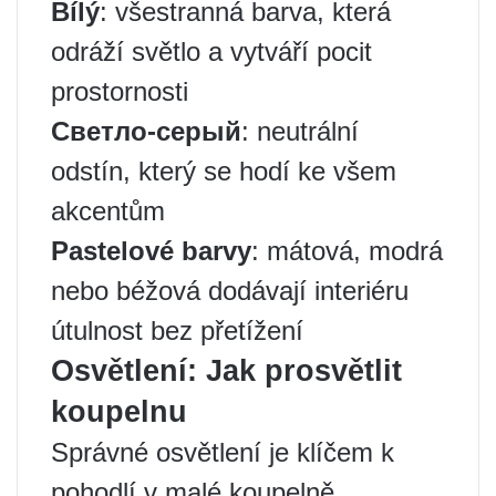
Bílý
: všestranná barva, která
odráží světlo a vytváří pocit
prostornosti
Светло-серый
: neutrální
odstín, který se hodí ke všem
akcentům
Pastelové barvy
: mátová, modrá
nebo béžová dodávají interiéru
útulnost bez přetížení
Osvětlení: Jak prosvětlit
koupelnu
Správné osvětlení je klíčem k
pohodlí v malé koupelně