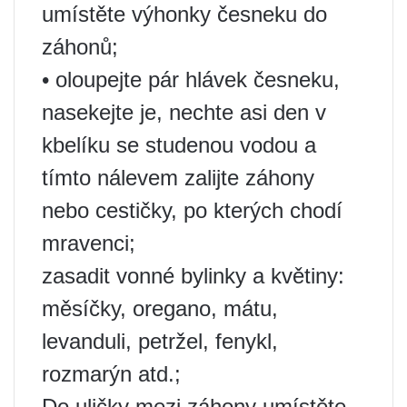
umístěte výhonky česneku do
záhonů;
• oloupejte pár hlávek česneku,
nasekejte je, nechte asi den v
kbelíku se studenou vodou a
tímto nálevem zalijte záhony
nebo cestičky, po kterých chodí
mravenci;
zasadit vonné bylinky a květiny:
měsíčky, oregano, mátu,
levanduli, petržel, fenykl,
rozmarýn atd.;
Do uličky mezi záhony umístěte