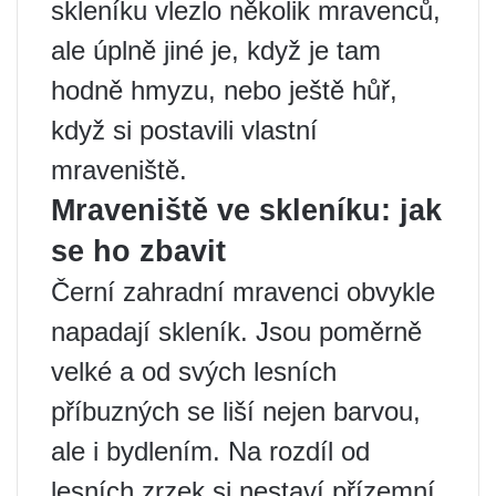
skleníku vlezlo několik mravenců,
ale úplně jiné je, když je tam
hodně hmyzu, nebo ještě hůř,
když si postavili vlastní
mraveniště.
Mraveniště ve skleníku: jak
se ho zbavit
Černí zahradní mravenci obvykle
napadají skleník. Jsou poměrně
velké a od svých lesních
příbuzných se liší nejen barvou,
ale i bydlením. Na rozdíl od
lesních zrzek si nestaví přízemní