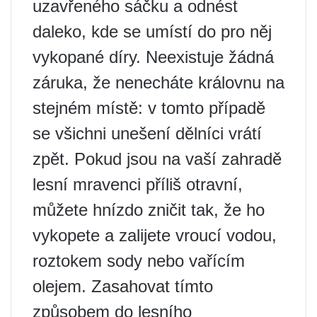
uzavřeného sáčku a odnést
daleko, kde se umístí do pro něj
vykopané díry. Neexistuje žádná
záruka, že nenecháte královnu na
stejném místě: v tomto případě
se všichni unešení dělníci vrátí
zpět. Pokud jsou na vaší zahradě
lesní mravenci příliš otravní,
můžete hnízdo zničit tak, že ho
vykopete a zalijete vroucí vodou,
roztokem sody nebo vařícím
olejem. Zasahovat tímto
způsobem do lesního