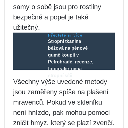
samy o sobě jsou pro rostliny
bezpečné a popel je také
užitečný.
Přečtěte si více
Stropní tkanina
béžová na pěnové
gumě koupit v
Petrohradě: recenze,
fotografie, cena
stropní sítě
Všechny výše uvedené metody
jsou zaměřeny spíše na plašení
mravenců. Pokud ve skleníku
není hnízdo, pak mohou pomoci
zničit hmyz, který se plazí zvenčí.