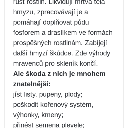
růst rostlin. Likvidují mrtvá těla
hmyzu, zpracovávají je a
pomáhají doplňovat půdu
fosforem a draslíkem ve formách
prospěšných rostlinám. Zabíjejí
další hmyzí škůdce. Zde výhody
mravenců pro skleník končí.
Ale škoda z nich je mnohem
znatelnější:
jíst listy, pupeny, plody;
poškodit kořenový systém,
výhonky, kmeny;
přinést semena plevele;