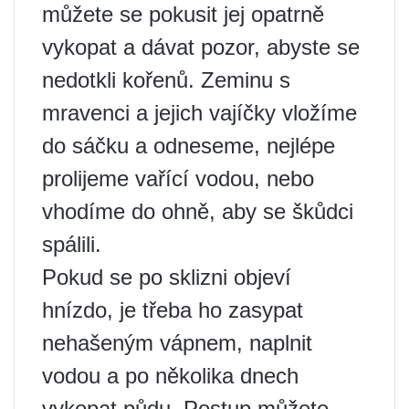
můžete se pokusit jej opatrně
vykopat a dávat pozor, abyste se
nedotkli kořenů. Zeminu s
mravenci a jejich vajíčky vložíme
do sáčku a odneseme, nejlépe
prolijeme vařící vodou, nebo
vhodíme do ohně, aby se škůdci
spálili.
Pokud se po sklizni objeví
hnízdo, je třeba ho zasypat
nehašeným vápnem, naplnit
vodou a po několika dnech
vykopat půdu. Postup můžete