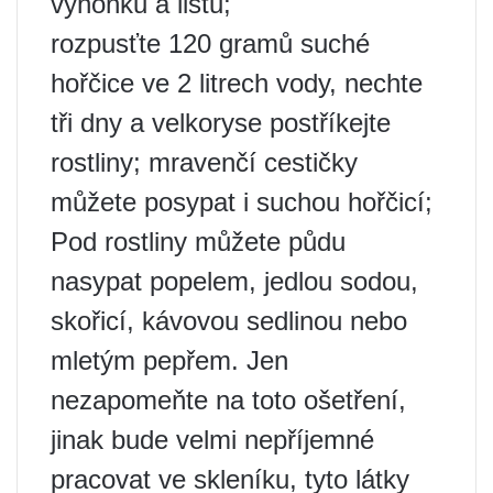
výhonků a listů;
rozpusťte 120 gramů suché
hořčice ve 2 litrech vody, nechte
tři dny a velkoryse postříkejte
rostliny; mravenčí cestičky
můžete posypat i suchou hořčicí;
Pod rostliny můžete půdu
nasypat popelem, jedlou sodou,
skořicí, kávovou sedlinou nebo
mletým pepřem. Jen
nezapomeňte na toto ošetření,
jinak bude velmi nepříjemné
pracovat ve skleníku, tyto látky