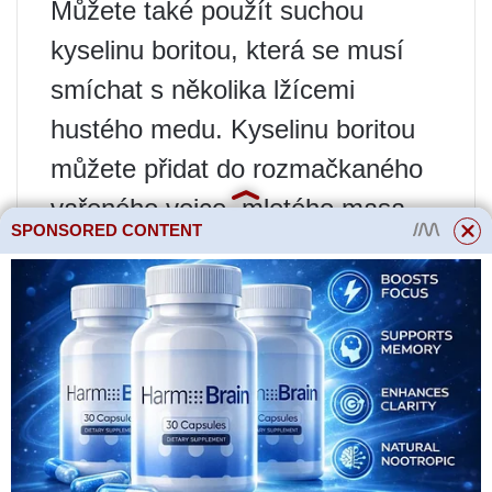
Můžete také použít suchou
kyselinu boritou, která se musí
smíchat s několika lžícemi
hustého medu. Kyselinu boritou
můžete přidat do rozmačkaného
vařeného vejce, mletého masa
SPONSORED CONTENT
nebo pivovarských kvasnic,
výslednou směs stočit do kuliček
a umístit je do různých částí
skleníku.
Princip fungování takových
návnad je velmi jednoduchý:
mravenci okusují kousky pro ně