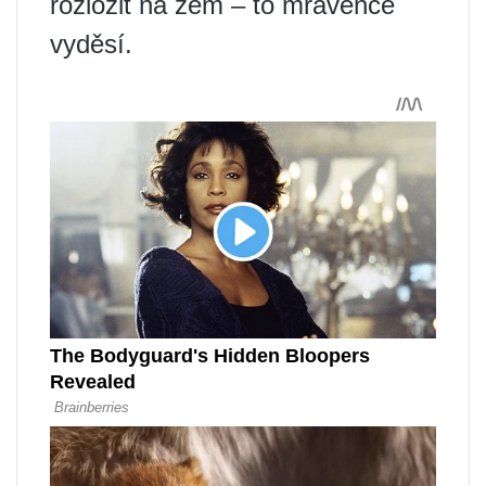
rozložit na zem – to mravence
vyděsí.