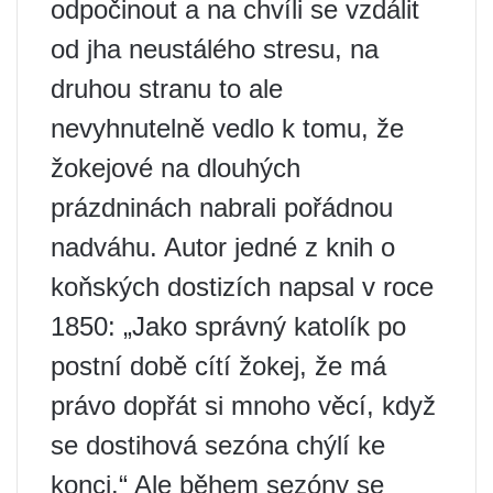
odpočinout a na chvíli se vzdálit
od jha neustálého stresu, na
druhou stranu to ale
nevyhnutelně vedlo k tomu, že
žokejové na dlouhých
prázdninách nabrali pořádnou
nadváhu. Autor jedné z knih o
koňských dostizích napsal v roce
1850: „Jako správný katolík po
postní době cítí žokej, že má
právo dopřát si mnoho věcí, když
se dostihová sezóna chýlí ke
konci.“ Ale během sezóny se