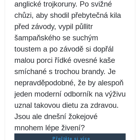
anglické trojkoruny. Po svižné
chůzi, aby shodil přebytečná kila
před závody, vypil půllitr
šampaňského se suchým
toustem a po závodě si dopřál
malou porci řídké ovesné kaše
smíchané s trochou brandy. Je
nepravděpodobné, že by alespoň
jeden moderní odborník na výživu
uznal takovou dietu za zdravou.
Jsou ale dnešní žokejové
mnohem lépe živení?
Přečtěte si více