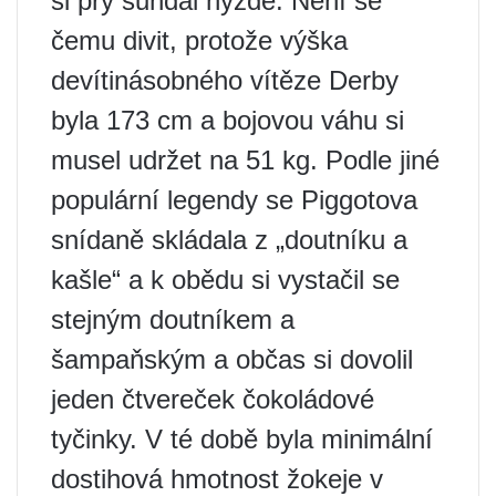
si prý sundal hýždě. Není se
čemu divit, protože výška
devítinásobného vítěze Derby
byla 173 cm a bojovou váhu si
musel udržet na 51 kg. Podle jiné
populární legendy se Piggotova
snídaně skládala z „doutníku a
kašle“ a k obědu si vystačil se
stejným doutníkem a
šampaňským a občas si dovolil
jeden čtvereček čokoládové
tyčinky. V té době byla minimální
dostihová hmotnost žokeje v