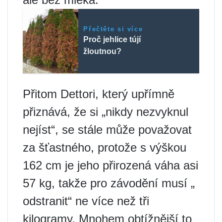
Přečtěte si více
Proč jehlice tújí
žloutnou?
Přitom Dettori, který upřímně
přiznává, že si „nikdy nezvyknul
nejíst“, se stále může považovat
za šťastného, ​​protože s výškou
162 cm je jeho přirozená váha asi
57 kg, takže pro závodění musí „
odstranit“ ne více než tři
kilogramy. Mnohem obtížnější to