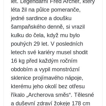
let. Legendární Fred Archer, který
léta žil na půlce pomeranče,
jedné sardince a doušku
šampaňského denně, si vrazil
kulku do čela, když mu bylo
pouhých 29 let. V posledních
letech své kariéry musel shodit
16 kg před každým ročním
obdobím a vypil monstrózní
sklenice projímavého nápoje,
kterému jeho okolí bez otřesu
říkalo „Archerova směs“. Tělesné
a duševní zdraví žokeje 178 cm