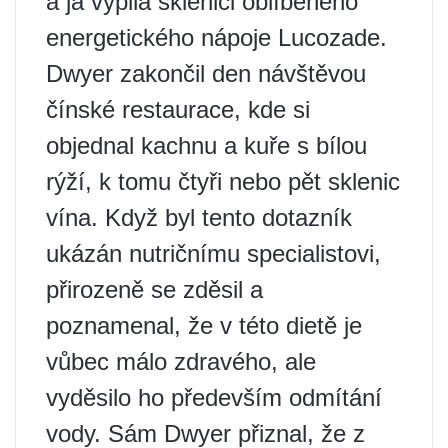
a já vypila sklenici oblíbeného
energetického nápoje Lucozade.
Dwyer zakončil den návštěvou
čínské restaurace, kde si
objednal kachnu a kuře s bílou
rýží, k tomu čtyři nebo pět sklenic
vína. Když byl tento dotazník
ukázán nutričnímu specialistovi,
přirozeně se zděsil a
poznamenal, že v této dietě je
vůbec málo zdravého, ale
vyděsilo ho především odmítání
vody. Sám Dwyer přiznal, že z