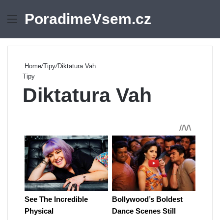
PoradimeVsem.cz
Menu
Se
Home
/
Tipy
/
Diktatura Vah
Tipy
Diktatura Vah