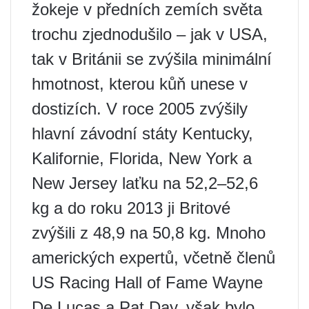
žokeje v předních zemích světa
trochu zjednodušilo – jak v USA,
tak v Británii se zvýšila minimální
hmotnost, kterou kůň unese v
dostizích. V roce 2005 zvýšily
hlavní závodní státy Kentucky,
Kalifornie, Florida, New York a
New Jersey laťku na 52,2–52,6
kg a do roku 2013 ji Britové
zvýšili z 48,9 na 50,8 kg. Mnoho
amerických expertů, včetně členů
US Racing Hall of Fame Wayne
De Lucas a Pat Day, však bylo