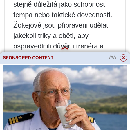
stejně důležitá jako schopnost
tempa nebo taktické dovednosti.
Žokejové jsou připraveni udělat
jakékoli triky a oběti, aby
ospravedlnili důvěru trenéra a
vešli se do limitu. Problém je v
SPONSORED CONTENT
tom, že většina běžných
způsobů, jak toho dosáhnout,
nevychází ze současného
vědeckého vývoje, ale z letitých
tradic a učí se nikoli od
specialistů, ale od starších
soudruhů v žokejské šatně. Ve