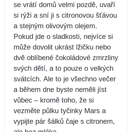
se vrátí domů velmi pozdě, uvaří
si rýži a sní ji s citronovou šťávou
a stejným olivovým olejem.
Pokud jde o sladkosti, nejvíce si
může dovolit ukrást lžičku nebo
dvě oblíbené čokoládové zmrzliny
svých dětí, a to pouze o velkých
svátcích. Ale to je všechno večer
a během dne byste neměli jíst
vůbec – kromě toho, že si
vezměte půlku tyčinky Mars a
vypijte pár šálků čaje s citronem,
ale bez mléka.