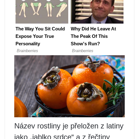
Název rostliny je přeložen z latiny
jako „jablko srdce“ a z řečtiny