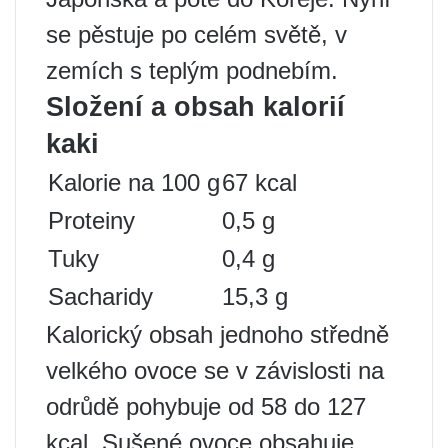
se pěstuje po celém světě, v
zemích s teplým podnebím.
Složení a obsah kalorií
kaki
Kalorie na 100 g
67 kcal
Proteiny
0,5 g
Tuky
0,4 g
Sacharidy
15,3 g
Kalorický obsah jednoho středně
velkého ovoce se v závislosti na
odrůdě pohybuje od 58 do 127
kcal. Sušené ovoce obsahuje