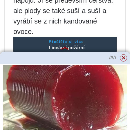
nápojů. Jí se především čerstvá,
ale plody se také suší a suší a
vyrábí se z nich kandované
ovoce.
Přečtěte si více
Lineární požární
hlásič kouře odolný
proti výbuchu IP 212
Dymfiks-L
Salát s tomelem
Navzdory své sladkosti se tomel
kombinuje se slanými jídly a
masem. Tento salát je ideální
jako druhá snídaně nebo jako