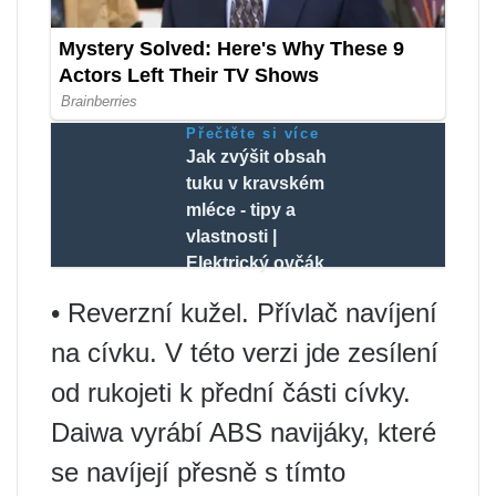
Přečtěte si více
Jak zvýšit obsah
tuku v kravském
mléce - tipy a
vlastnosti |
Elektrický ovčák
• Reverzní kužel. Přívlač navíjení
na cívku. V této verzi jde zesílení
od rukojeti k přední části cívky.
Daiwa vyrábí ABS navijáky, které
se navíjejí přesně s tímto