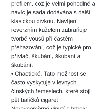
profilem, což je velmi pohodlné a
navíc je sada dodávána s další
klasickou cívkou. Navíjení
reverzním kuželem zabraňuje
tvorbě vousů při častém
přehazování, což je typické pro
přívlač, škubání, škubání a
škubání.
• Chaotické. Tato možnost se
často vyskytuje v levných
čínských řemeslech, které stojí
pět balíčků cigaret.
Nerovnoměrné vinutí s hrboly,