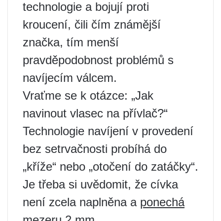
technologie a bojují proti
kroucení, čili čím známější
značka, tím menší
pravděpodobnost problémů s
navíjecím válcem.
Vraťme se k otázce: „Jak
navinout vlasec na přívlač?“
Technologie navíjení v provedení
bez setrvačnosti probíhá do
„kříže“ nebo „otočení do zatáčky“.
Je třeba si uvědomit, že cívka
není zcela naplněna a
ponechá
mezeru 2 mm
.