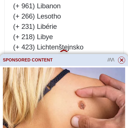
(+ 961) Libanon
(+ 266) Lesotho
(+ 231) Libérie
(+ 218) Libye
(+ 423) Lichtenštejnsko
(+ 370) Litva
SPONSORED CONTENT
(+ 352) Lucembursko
(+ 853) Macao
(+ 389) Makedonie
(+ 261) Madagaskar
(+ 265) Malawi
(+ 60) Malajsie