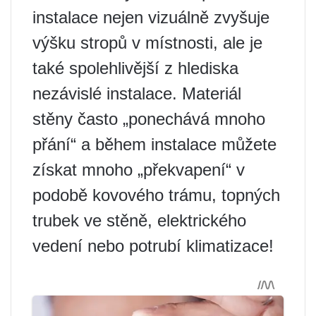
instalace nejen vizuálně zvyšuje
výšku stropů v místnosti, ale je
také spolehlivější z hlediska
nezávislé instalace. Materiál
stěny často „ponechává mnoho
přání“ a během instalace můžete
získat mnoho „překvapení“ v
podobě kovového trámu, topných
trubek ve stěně, elektrického
vedení nebo potrubí klimatizace!