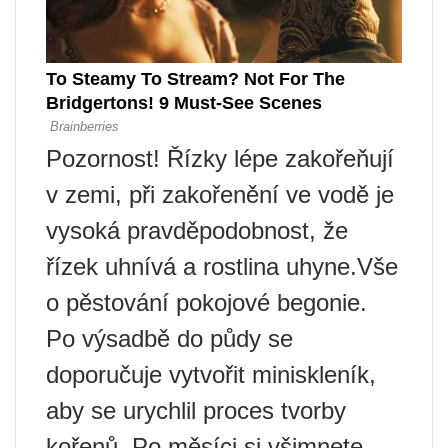
Pozornost! Řízky lépe zakořeňují
v zemi, při zakořenění ve vodě je
vysoká pravděpodobnost, že
řízek uhnívá a rostlina uhyne.Vše
o pěstování pokojové begonie.
Po výsadbě do půdy se
doporučuje vytvořit miniskleník,
aby se urychlil proces tvorby
kořenů. Po měsíci si všimnete