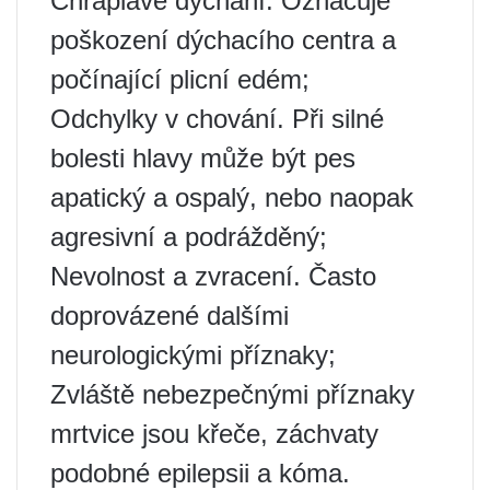
Chraplavé dýchání. Označuje
poškození dýchacího centra a
počínající plicní edém;
Odchylky v chování. Při silné
bolesti hlavy může být pes
apatický a ospalý, nebo naopak
agresivní a podrážděný;
Nevolnost a zvracení. Často
doprovázené dalšími
neurologickými příznaky;
Zvláště nebezpečnými příznaky
mrtvice jsou křeče, záchvaty
podobné epilepsii a kóma.