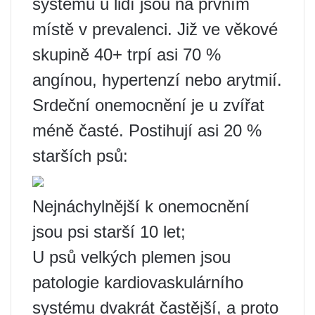
systému u lidí jsou na prvním
místě v prevalenci. Již ve věkové
skupině 40+ trpí asi 70 %
angínou, hypertenzí nebo arytmií.
Srdeční onemocnění je u zvířat
méně časté. Postihují asi 20 %
starších psů:
Nejnáchylnější k onemocnění
jsou psi starší 10 let;
U psů velkých plemen jsou
patologie kardiovaskulárního
systému dvakrát častější, a proto