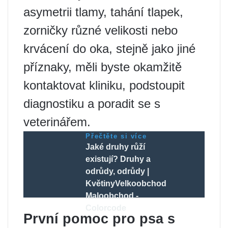
asymetrii tlamy, tahání tlapek,
zorničky různé velikosti nebo
krvácení do oka, stejně jako jiné
příznaky, měli byste okamžitě
kontaktovat kliniku, podstoupit
diagnostiku a poradit se s
veterinářem.
Přečtěte si více
Jaké druhy růží
existují? Druhy a
odrůdy, odrůdy |
KvětinyVelkoobchod
Maloobchod -
Colorcode
První pomoc pro psa s