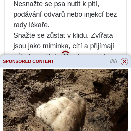
Nesnažte se psa nutit k pití,
podávání odvarů nebo injekcí bez
rady lékaře.
Snažte se zůstat v klidu. Zvířata
jsou jako miminka, cítí a přijímají
náladu majitele. Panika, povyk a
SPONSORED CONTENT
hysterie mohou mít na jejich stav
škodlivý vliv.
Diagnostika mrtvice u psů
Dříve byla onemocnění
kardiovaskulárního systému a
mozku u psů zaznamenávána
mnohem méně často. A důvodem