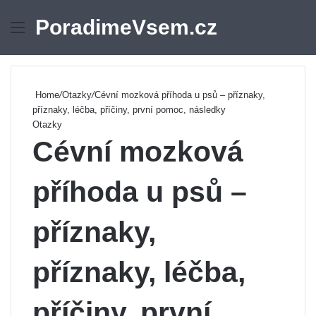
PoradimeVsem.cz
Menu
Se
Home
/
Otazky
/
Cévní mozková příhoda u psů – příznaky,
příznaky, léčba, příčiny, první pomoc, následky
Otazky
Cévní mozková
příhoda u psů –
příznaky,
příznaky, léčba,
příčiny, první