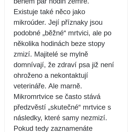
během pár hodin zemře.
Existuje také něco jako
mikroúder. Její příznaky jsou
podobné „běžné“ mrtvici, ale po
několika hodinách beze stopy
zmizí. Majitelé se mylně
domnívají, že zdraví psa již není
ohroženo a nekontaktují
veterináře. Ale marně.
Mikromrtvice se často stává
předzvěstí „skutečné“ mrtvice s
následky, které samy nezmizí.
Pokud tedy zaznamenáte