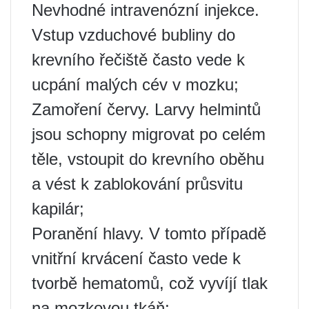
Nevhodné intravenózní injekce.
Vstup vzduchové bubliny do
krevního řečiště často vede k
ucpání malých cév v mozku;
Zamoření červy. Larvy helmintů
jsou schopny migrovat po celém
těle, vstoupit do krevního oběhu
a vést k zablokování průsvitu
kapilár;
Poranění hlavy. V tomto případě
vnitřní krvácení často vede k
tvorbě hematomů, což vyvíjí tlak
na mozkovou tkáň;