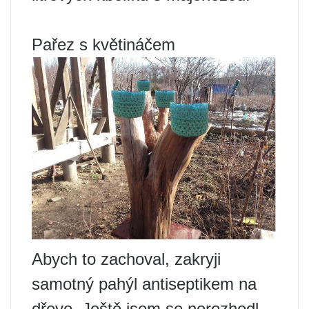
Pařez s květináčem
Abych to zachoval, zakryji
samotný pahýl antiseptikem na
dřevo. Ještě jsem se nerozhodl