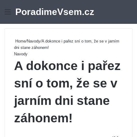
PoradimeVsem.cz
Menu
Se
Home
/
Navody
/
A dokonce i pařez sní o tom, že se v jarním
dni stane záhonem!
Navody
A dokonce i pařez
sní o tom, že se v
jarním dni stane
záhonem!