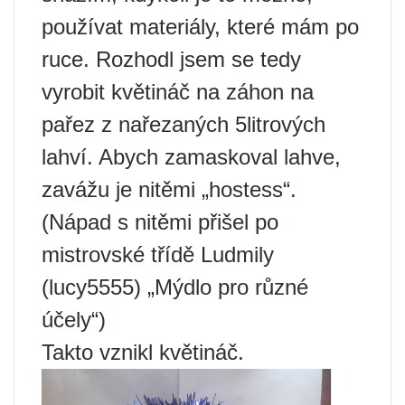
používat materiály, které mám po
ruce. Rozhodl jsem se tedy
vyrobit květináč na záhon na
pařez z nařezaných 5litrových
lahví. Abych zamaskoval lahve,
zavážu je nitěmi „hostess“.
(Nápad s nitěmi přišel po
mistrovské třídě Ludmily
(lucy5555) „Mýdlo pro různé
účely“)
Takto vznikl květináč.