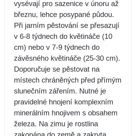
vysévají pro sazenice v únoru až
březnu, lehce posypané půdou.
Při jarním pěstování se přesazují
v 6-8 týdnech do květináče (10
cm) nebo v 7-9 týdnech do
závěsného květináče (25-30 cm).
Doporučuje se pěstovat na
místech chráněných před přímým
slunečním zářením. Nutné je
pravidelné hnojení komplexním
minerálním hnojivem s obsahem
železa. Na zimu je rostlina
zakopána do země a zakryta.