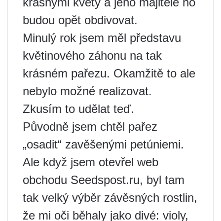
krásnými květy a jeho majitelé ho
budou opět obdivovat.
Minulý rok jsem měl představu
květinového záhonu na tak
krásném pařezu. Okamžitě to ale
nebylo možné realizovat.
Zkusím to udělat teď.
Původně jsem chtěl pařez
„osadit“ zavěšenými petúniemi.
Ale když jsem otevřel web
obchodu Seedspost.ru, byl tam
tak velký výběr závěsných rostlin,
že mi oči běhaly jako divé: violy,