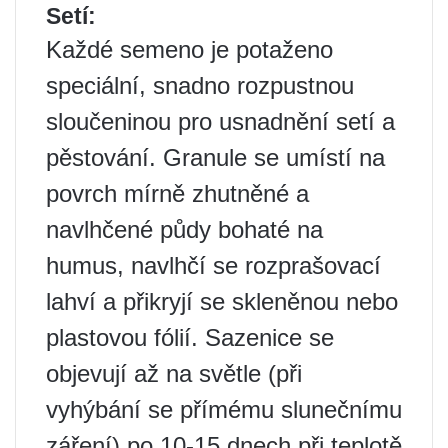
Setí:
Každé semeno je potaženo
speciální, snadno rozpustnou
sloučeninou pro usnadnění setí a
pěstování. Granule se umístí na
povrch mírně zhutněné a
navlhčené půdy bohaté na
humus, navlhčí se rozprašovací
lahví a přikryjí se skleněnou nebo
plastovou fólií. Sazenice se
objevují až na světle (při
vyhýbání se přímému slunečnímu
záření) po 10-15 dnech při teplotě