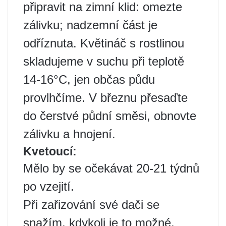
připravit na zimní klid: omezte
zálivku; nadzemní část je
odříznuta. Květináč s rostlinou
skladujeme v suchu při teplotě
14-16°C, jen občas půdu
provlhčíme. V březnu přesaďte
do čerstvé půdní směsi, obnovte
zálivku a hnojení.
Kvetoucí:
Mělo by se očekávat 20-21 týdnů
po vzejití.
Při zařizování své dači se
snažím, kdykoli je to možné,