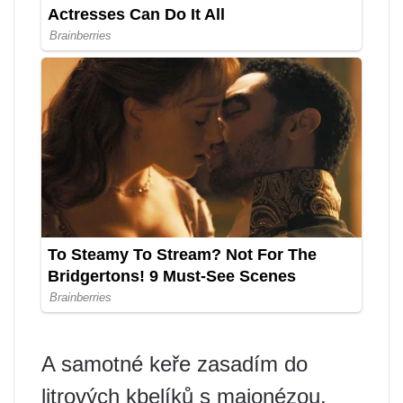
A samotné keře zasadím do
litrových kbelíků s majonézou.