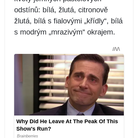
odstínů: bílá, žlutá, citronově
žlutá, bílá s fialovými „křídly“, bílá
s modrým „mrazivým“ okrajem.