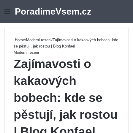
PoradimeVsem.cz
Menu
Se
Home
/
Moderni reseni
/
Zajímavosti o kakaových bobech: kde
se pěstují, jak rostou | Blog Konfael
Moderni reseni
Zajímavosti o
kakaových
bobech: kde se
pěstují, jak rostou
| Blog Konfael