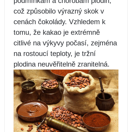
podmínkám a chorobám plodin,
což způsobilo výrazný skok v
cenách čokolády. Vzhledem k
tomu, že kakao je extrémně
citlivé na výkyvy počasí, zejména
na rostoucí teploty, je tržní
plodina neuvěřitelně zranitelná.