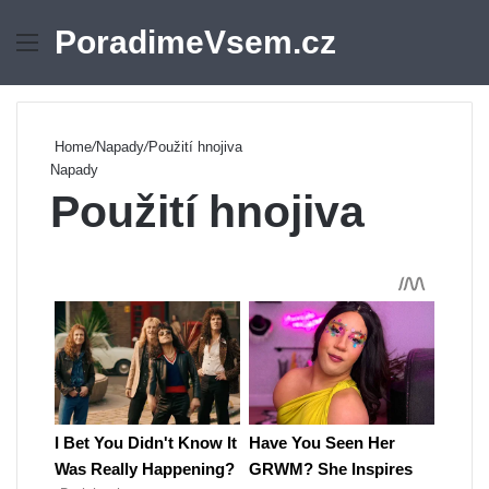
PoradimeVsem.cz
Menu
Se
Home
/
Napady
/
Použití hnojiva
Napady
Použití hnojiva