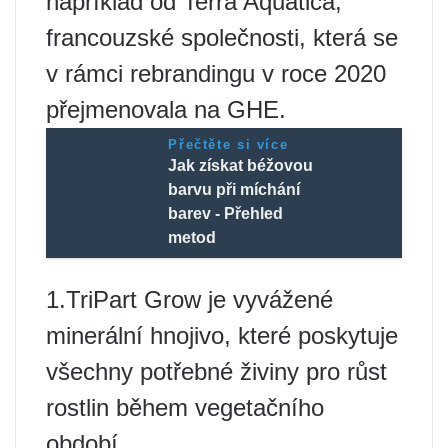
například od Terra Aquatica,
francouzské společnosti, která se
v rámci rebrandingu v roce 2020
přejmenovala na GHE.
Přečtěte si více
Jak získat béžovou
barvu při míchání
barev - Přehled
metod
1.TriPart Grow je vyvážené
minerální hnojivo, které poskytuje
všechny potřebné živiny pro růst
rostlin během vegetačního
období.