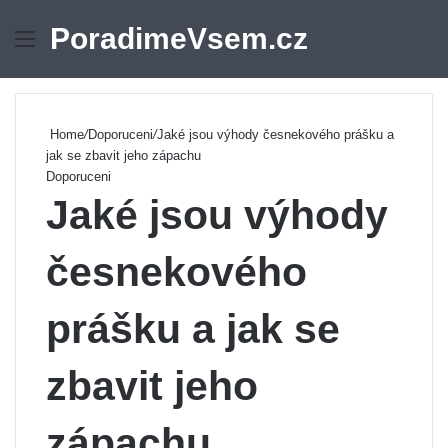
PoradimeVsem.cz
Menu
Se
Home
/
Doporuceni
/
Jaké jsou výhody česnekového prášku a
jak se zbavit jeho zápachu
Doporuceni
Jaké jsou výhody
česnekového
prášku a jak se
zbavit jeho
zápachu