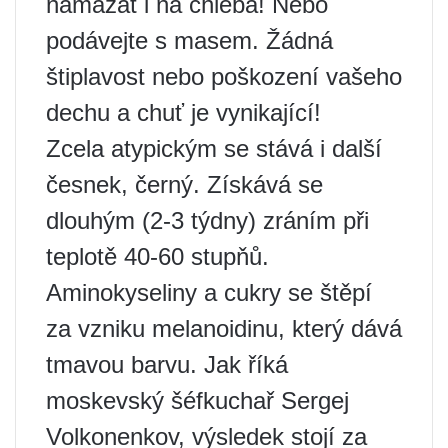
namazat i na chleba! Nebo
podávejte s masem. Žádná
štiplavost nebo poškození vašeho
dechu a chuť je vynikající!
Zcela atypickým se stává i další
česnek, černý. Získává se
dlouhým (2-3 týdny) zráním při
teplotě 40-60 stupňů.
Aminokyseliny a cukry se štěpí
za vzniku melanoidinu, který dává
tmavou barvu. Jak říká
moskevský šéfkuchař Sergej
Volkonenkov, výsledek stojí za