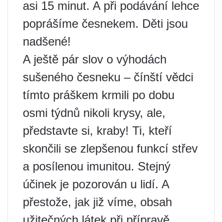
asi 15 minut. A při podávání lehce
poprášíme česnekem. Děti jsou
nadšené!
A ještě pár slov o výhodách
sušeného česneku – čínští vědci
tímto práškem krmili po dobu
osmi týdnů nikoli krysy, ale,
představte si, kraby! Ti, kteří
skončili se zlepšenou funkcí střev
a posílenou imunitou. Stejný
účinek je pozorován u lidí. A
přestože, jak již víme, obsah
užitečných látek při přípravě