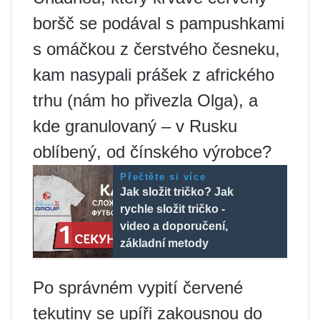
boršč se podával s pampushkami
s omáčkou z čerstvého česneku,
kam nasypali prášek z afrického
trhu (nám ho přivezla Olga), a
kde granulovaný – v Rusku
oblíbený, od čínského výrobce?
Přečtěte si více
Jak složit tričko? Jak
rychle složit tričko -
video a doporučení,
základní metody
Po správném vypití červené
tekutiny se upíři zakousnou do