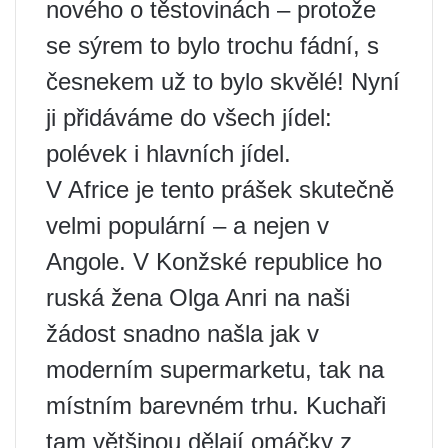
nového o těstovinách – protože
se sýrem to bylo trochu fádní, s
česnekem už to bylo skvělé! Nyní
ji přidáváme do všech jídel:
polévek i hlavních jídel.
V Africe je tento prášek skutečně
velmi populární – a nejen v
Angole. V Konžské republice ho
ruská žena Olga Anri na naši
žádost snadno našla jak v
moderním supermarketu, tak na
místním barevném trhu. Kuchaři
tam většinou dělají omáčky z