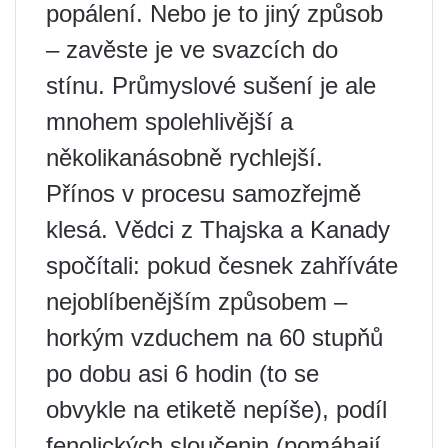
popálení. Nebo je to jiný způsob
– zavěste je ve svazcích do
stínu. Průmyslové sušení je ale
mnohem spolehlivější a
několikanásobně rychlejší.
Přínos v procesu samozřejmě
klesá. Vědci z Thajska a Kanady
spočítali: pokud česnek zahříváte
nejoblíbenějším způsobem –
horkým vzduchem na 60 stupňů
po dobu asi 6 hodin (to se
obvykle na etiketě nepíše), podíl
fenolických sloučenin (pomáhají