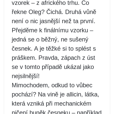
vzorek – z afrického trhu. Co
řekne Oleg? Čichá. Druhá vůně
není o nic jasnější než ta první.
Přejděme k finálnímu vzorku –
jedná se o běžný, ne sušený
česnek. A je těžké si to splést s
práškem. Pravda, zápach z úst
se v tomto případě ukázal jako
nejsilnější!
Mimochodem, odkud to vůbec
pochází? Na vině je allicin, látka,
která vzniká při mechanickém
ničení buněk česneku – například