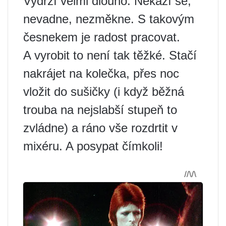
Vydrží velmi dlouho. Nekazí se,
nevadne, nezměkne. S takovým
česnekem je radost pracovat.
A vyrobit to není tak těžké. Stačí
nakrájet na kolečka, přes noc
vložit do sušičky (i když běžná
trouba na nejslabší stupeň to
zvládne) a ráno vše rozdrtit v
mixéru. A posypat čímkoli!