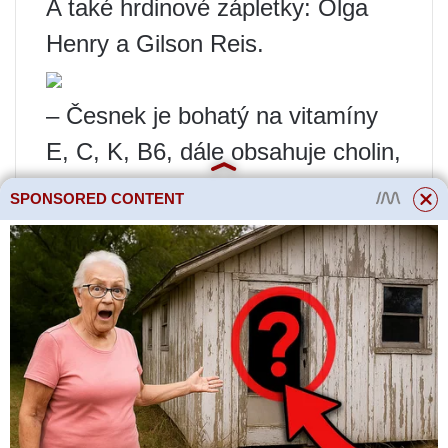
A také hrdinové zápletky: Olga
Henry a Gilson Reis.
– Česnek je bohatý na vitamíny
E, C, K, B6, dále obsahuje cholin,
vápník, hořčík, fosfor, železo,
SPONSORED CONTENT
mangan a měď. Na 100 g
výrobku připadá 33 g sacharidů,
0 g tuku a 6 g bílkovin. Je
důležité, aby léčivé vlastnosti měl
pouze syrový česnek. Tepelná
úprava výrazně snižuje její
účinnost. Co nám tedy může