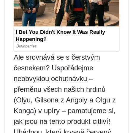
Ale srovnává se s čerstvým
česnekem? Uspořádejme
neobvyklou ochutnávku –
přeměnu všech našich hrdinů
(Olyu, Gilsona z Angoly a Olgu z
Konga) v upíry – pamatujeme si,
jak jsou na tento produkt citliví!
Uhádnou, který krvavě červený