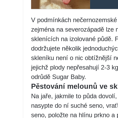
V podmínkách nečernozemské ob
zejména na severozápadě lze 
sklenících na izolované půdě. 
dodržujete několik jednoduchýc
skleníku není o nic obtížnější 
jejichž plody nepřesahují 2-3 
odrůdě Sugar Baby.
Pěstování melounů ve sk
Na jaře, jakmile to půda dovolí
nasypte do ní suché seno, vraťt
seno, položte na hlínu prkno a 