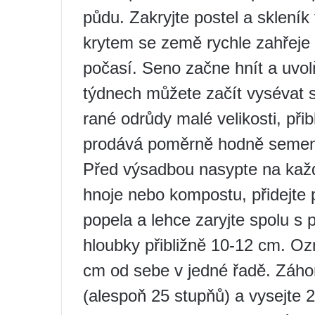
půdu. Zakryjte postel a sklení
krytem se země rychle zahřeje 
počasí. Seno začne hnít a uvol
týdnech můžete začít vysévat 
rané odrůdy malé velikosti, při
prodává poměrně hodně semen 
Před výsadbou nasypte na každ
hnoje nebo kompostu, přidejte pů
popela a lehce zaryjte spolu s
hloubky přibližně 10-12 cm. Oz
cm od sebe v jedné řadě. Záhon
(alespoň 25 stupňů) a vysejte 