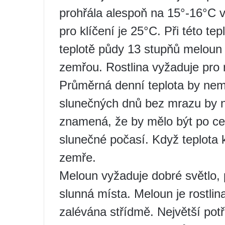
prohřála alespoň na 15°-16°C v
pro klíčení je 25°C. Při této te
teplotě půdy 13 stupňů meloun 
zemřou. Rostlina vyžaduje pro r
Průměrná denní teplota by nemě
slunečných dnů bez mrazu by n
znamená, že by mělo být po ce
slunečné počasí. Když teplota k
zemře.
Meloun vyžaduje dobré světlo, 
slunná místa. Meloun je rostlin
zalévána střídmě. Největší po