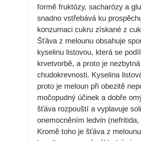
formě fruktózy, sacharózy a gl
snadno vstřebává ku prospěchu 
konzumaci cukru získané z cukr
Šťáva z melounu obsahuje spou
kyselinu listovou, která se pod
krvetvorbě, a proto je nezbytná
chudokrevnosti. Kyselina listov
proto je meloun při obezitě nep
močopudný účinek a dobře omý
šťáva rozpouští a vyplavuje soli 
onemocněním ledvin (nefritida, 
Kromě toho je šťáva z melounu 