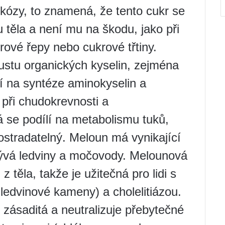
ukózy, to znamená, že tento cukr se
těla a není mu na škodu, jako při
ové řepy nebo cukrové třtiny.
stu organických kyselin, zejména
ílí na syntéze aminokyselin a
 při chudokrevnosti a
á se podílí na metabolismu tuků,
ostradatelný. Meloun má vynikající
vá ledviny a močovody. Melounová
z těla, takže je užitečná pro lidi s
ledvinové kameny) a cholelitiázou.
zásaditá a neutralizuje přebytečné