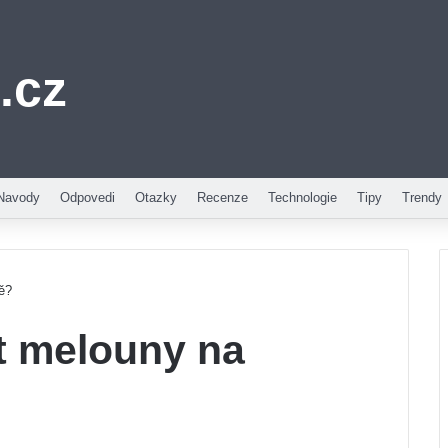
.cz
Navody
Odpovedi
Otazky
Recenze
Technologie
Tipy
Trendy
ě?
t melouny na