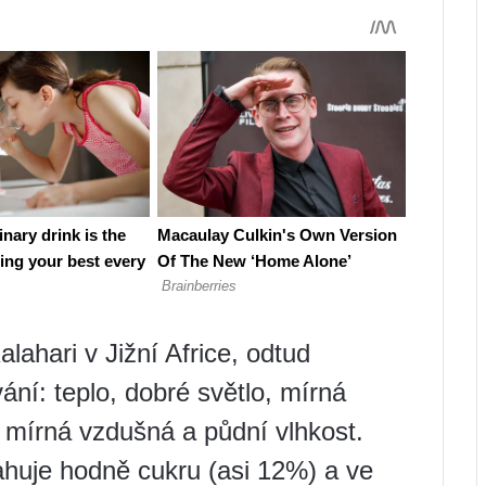
ahari v Jižní Africe, odtud
í: teplo, dobré světlo, mírná
 mírná vzdušná a půdní vlhkost.
ahuje hodně cukru (asi 12%) a ve