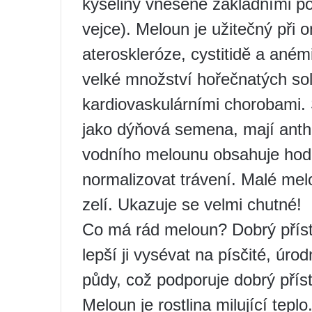
kyseliny vnesené základními po
vejce). Meloun je užitečný při 
ateroskleróze, cystitidě a aném
velké množství hořečnatých solí,
kardiovaskulárními chorobami.
jako dýňová semena, mají anthe
vodního melounu obsahuje hod
normalizovat trávení. Malé me
zelí. Ukazuje se velmi chutné!
Co má rád meloun? Dobrý příst
lepší ji vysévat na písčité, úr
půdy, což podporuje dobrý přís
Meloun je rostlina milující tepl