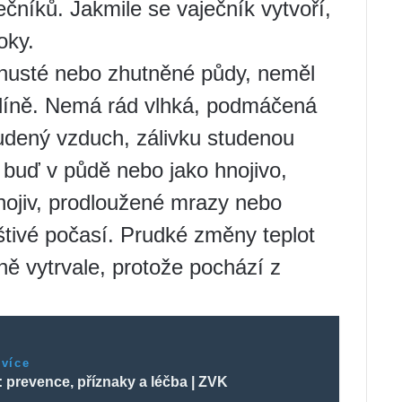
čníků. Jakmile se vaječník vytvoří,
oky.
husté nebo zhutněné půdy, neměl
hlíně. Nemá rád vlhká, podmáčená
tudený vzduch, zálivku studenou
 buď v půdě nebo jako hnojivo,
ojiv, prodloužené mrazy nebo
štivé počasí. Prudké změny teplot
ě vytrvale, protože pochází z
 více
 prevence, příznaky a léčba | ZVK