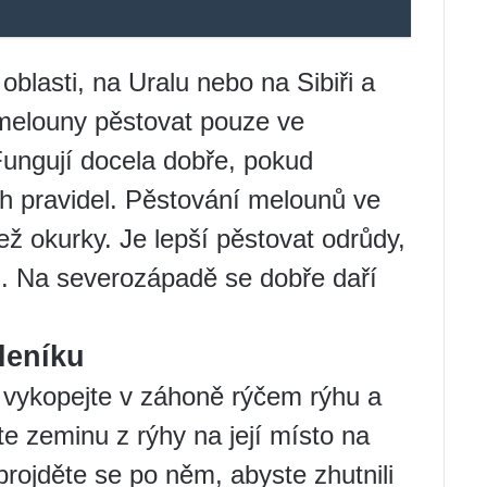
lasti, na Uralu nebo na Sibiři a
melouny pěstovat pouze ve
Fungují docela dobře, pokud
h pravidel. Pěstování melounů ve
než okurky. Je lepší pěstovat odrůdy,
kg. Na severozápadě se dobře daří
leníku
, vykopejte v záhoně rýčem rýhu a
e zeminu z rýhy na její místo na
projděte se po něm, abyste zhutnili