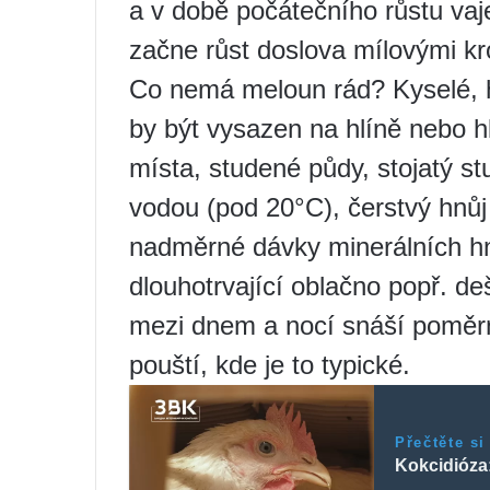
a v době počátečního růstu vaje
začne růst doslova mílovými kr
Co nemá meloun rád? Kyselé, 
by být vysazen na hlíně nebo 
místa, studené půdy, stojatý s
vodou (pod 20°C), čerstvý hnůj
nadměrné dávky minerálních hn
dlouhotrvající oblačno popř. de
mezi dnem a nocí snáší poměrn
pouští, kde je to typické.
Přečtěte si
Kokcidióza: