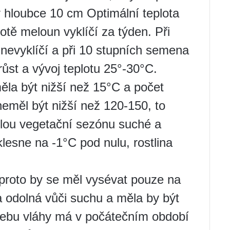
 hloubce 10 cm Optimální teplota
plotě meloun vyklíčí za týden. Při
nevyklíčí a při 10 stupních semena
ůst a vývoj teplotu 25°-30°C.
la být nižší než 15°C a počet
eměl být nižší než 120-150, to
lou vegetační sezónu suché a
lesne na -1°C pod nulu, rostlina
proto by se měl vysévat pouze na
a odolná vůči suchu a měla by být
třebu vláhy má v počátečním období