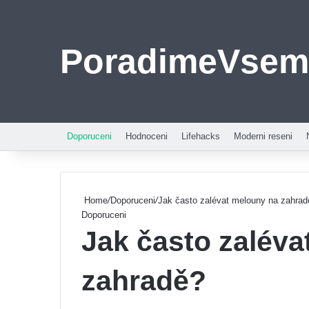
PoradimeVsem
Doporuceni
Hodnoceni
Lifehacks
Moderni reseni
Home
/
Doporuceni
/
Jak často zalévat melouny na zahrad
Doporuceni
Jak často zaléva
zahradě?