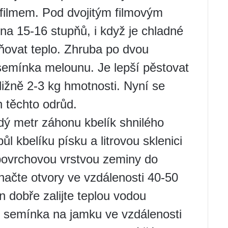
k filmem. Pod dvojitým filmovým
na 15-16 stupňů, i když je chladné
ňovat teplo. Zhruba po dvou
semínka melounu. Je lepší pěstovat
bližně 2-3 kg hmotnosti. Nyní se
těchto odrůd.
ý metr záhonu kbelík shnilého
l kbelíku písku a litrovou sklenici
 povrchovou vrstvou zeminy do
načte otvory ve vzdálenosti 40-50
 dobře zalijte teplou vodou
2 semínka na jamku ve vzdálenosti