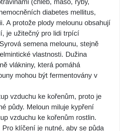
travinami (chléb, maso, ryby,
onemocněních diabetes mellitus,
ii. A protože plody melounu obsahují
 je užitečný pro lidi trpící
 Syrová semena melounu, stejně
lmintické vlastnosti. Dužina
ně vlákniny, která pomáhá
louny mohou být fermentovány v
up vzduchu ke kořenům, proto je
odné půdy. Meloun miluje kypření
tup vzduchu ke kořenům rostlin.
o. Pro klíčení je nutné, aby se půda