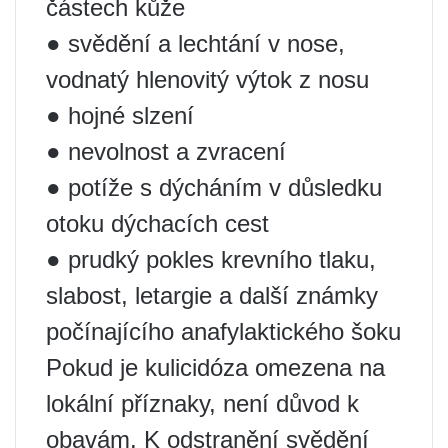
částech kůže
● svědění a lechtání v nose,
vodnatý hlenovitý výtok z nosu
● hojné slzení
● nevolnost a zvracení
● potíže s dýcháním v důsledku
otoku dýchacích cest
● prudký pokles krevního tlaku,
slabost, letargie a další známky
počínajícího anafylaktického šoku
Pokud je kulicidóza omezena na
lokální příznaky, není důvod k
obavám. K odstranění svědění