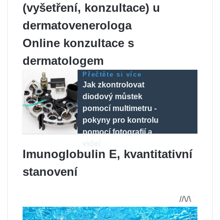
(vyšetření, konzultace) u
dermatovenerologa
Online konzultace s
dermatologem
Přečtěte si více
Jak zkontrolovat
diodový můstek
pomocí multimetru -
pokyny pro kontrolu
pomocí fotografií a
videí
Imunoglobulin E, kvantitativní
stanovení