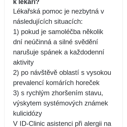
k lékaři?
Lékařská pomoc je nezbytná v
následujících situacích:
1) pokud je samoléčba několik
dní neúčinná a silné svědění
narušuje spánek a každodenní
aktivity
2) po návštěvě oblastí s vysokou
prevalencí komárích horeček
3) s rychlým zhoršením stavu,
výskytem systémových známek
kulicidózy
V ID-Clinic asistenci při alergii na