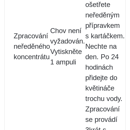
ošetřete
neředěným
přípravkem
Chov není
Zpracování
s kartáčkem.
vyžadován.
neředěného
Nechte na
Vytiskněte
koncentrátu
den. Po 24
1 ampuli
hodinách
přidejte do
květináče
trochu vody.
Zpracování
se provádí
3krát s