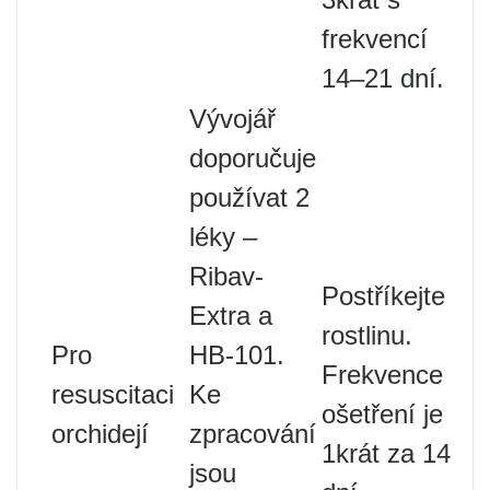
frekvencí
14–21 dní.
Vývojář
doporučuje
používat 2
léky –
Ribav-
Postříkejte
Extra a
rostlinu.
Pro
HB-101.
Frekvence
resuscitaci
Ke
ošetření je
orchidejí
zpracování
1krát za 14
jsou