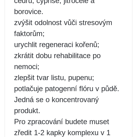
cedru, cypřiše, jitrocele a
borovice.
zvýšit odolnost vůči stresovým
faktorům;
urychlit regeneraci kořenů;
zkrátit dobu rehabilitace po
nemoci;
zlepšit tvar listu, pupenu;
potlačuje patogenní flóru v půdě.
Jedná se o koncentrovaný
produkt.
Pro zpracování budete muset
zředit 1-2 kapky komplexu v 1