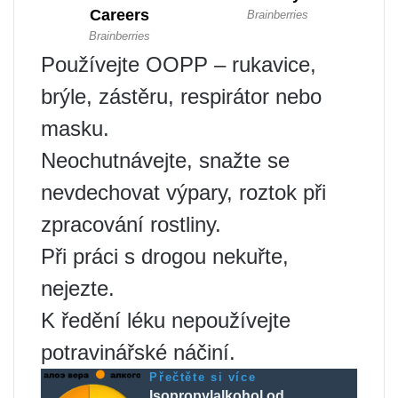
Používejte OOPP – rukavice,
brýle, zástěru, respirátor nebo
masku.
Neochutnávejte, snažte se
nevdechovat výpary, roztok při
zpracování rostliny.
Při práci s drogou nekuřte,
nejezte.
K ředění léku nepoužívejte
potravinářské náčiní.
Přečtěte si více
Isopropylalkohol od