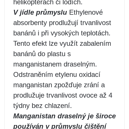
helikoptérách či lodích.
V jídle
průmyslu
Ethylenové
absorbenty prodlužují trvanlivost
banánů i při vysokých teplotách.
Tento efekt lze využít zabalením
banánů do plastu s
manganistanem draselným.
Odstraněním etylenu oxidací
manganistan zpožďuje zrání a
prodlužuje trvanlivost ovoce až 4
týdny bez chlazení.
Manganistan draselný je široce
používán v průmyslu čištění