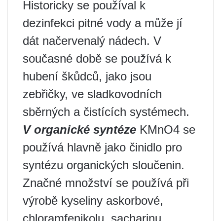
Historicky se používal k
dezinfekci pitné vody a může jí
dát načervenalý nádech. V
současné době se používá k
hubení škůdců, jako jsou
zebřičky, ve sladkovodních
sběrných a čistících systémech.
V organické syntéze
KMnO4 se
používá hlavně jako činidlo pro
syntézu organických sloučenin.
Značné množství se používá při
výrobě kyseliny askorbové,
chloramfenikolu, sacharinu,