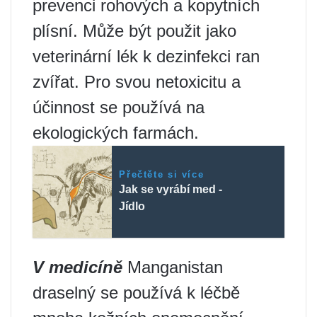
prevenci rohových a kopytních
plísní. Může být použit jako
veterinární lék k dezinfekci ran
zvířat. Pro svou netoxicitu a
účinnost se používá na
ekologických farmách.
Přečtěte si více
Jak se vyrábí med -
Jídlo
V medicíně
Manganistan
draselný se používá k léčbě