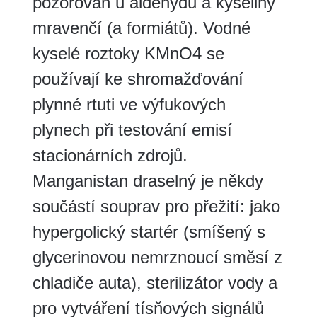
pozorován u aldehydů a kyseliny
mravenčí (a formiátů). Vodné
kyselé roztoky KMnO4 se
používají ke shromažďování
plynné rtuti ve výfukových
plynech při testování emisí
stacionárních zdrojů.
Manganistan draselný je někdy
součástí souprav pro přežití: jako
hypergolický startér (smíšený s
glycerinovou nemrznoucí směsí z
chladiče auta), sterilizátor vody a
pro vytváření tísňových signálů