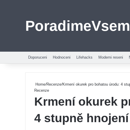
PoradimeVsem
Doporuceni
Hodnoceni
Lifehacks
Moderni reseni
Home
/
Recenze
/
Krmení okurek pro bohatou úrodu: 4 stu
Recenze
Krmení okurek p
4 stupně hnojení 