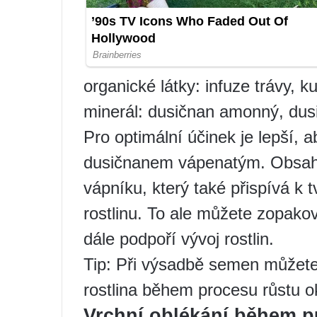
organické látky: infuze trávy, ku
minerál: dusičnan amonný, dus
Pro optimální účinek je lepší, 
dusičnanem vápenatým. Obsahu
vápníku, který také přispívá k 
rostlinu. To ale můžete zopak
dále podpoří vývoj rostlin.
Tip: Při výsadbě semen můžete 
rostlina během procesu růstu ok
Vrchní oblékání během p