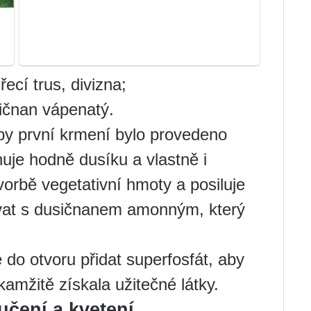
řecí trus, divizna;
ičnan vápenatý.
aby první krmení bylo provedeno
je hodně dusíku a vlastně i
tvorbě vegetativní hmoty a posiluje
ovat s dusičnanem amonným, který
do otvoru přidat superfosfát, aby
amžitě získala užitečné látky.
učení a kvetení