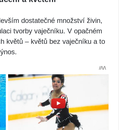
edevším dostatečné množství živin,
laci tvorby vaječníku. V opačném
 květů – květů bez vaječníku a to
výnos.