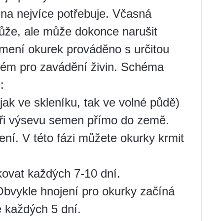
dina nejvíce potřebuje. Včasná
ůže, ale může dokonce narušit
krmení okurek prováděno s určitou
ystém pro zavádění živin. Schéma
:
jak ve skleníku, tak ve volné půdě)
 při výsevu semen přímo do země.
ení. V této fázi můžete okurky krmit
ovat každých 7-10 dní.
Obvykle hnojení pro okurky začíná
e každých 5 dní.