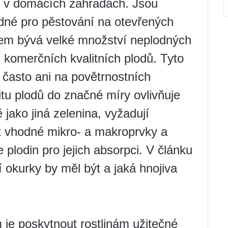
k v domácích zahradách. Jsou
dné pro pěstování na otevřených
em bývá velké množství neplodných
 komerčních kvalitních plodů. Tyto
 často ani na povětrnostních
itu plodů do značné míry ovlivňuje
 jako jiná zelenina, vyžadují
t vhodné mikro- a makroprvky a
 plodin pro jejich absorpci. V článku
okurky by měl být a jaká hnojiva
m je poskytnout rostlinám užitečné