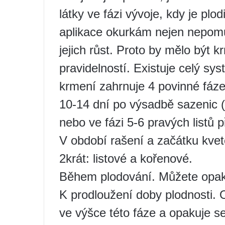
látky ve fázi vývoje, kdy je plo
aplikace okurkám nejen nepom
jejich růst. Proto by mělo být 
pravidelností. Existuje celý s
krmení zahrnuje 4 povinné fáze
10-14 dní po výsadbě sazenic (
nebo ve fázi 5-6 pravých listů
V období rašení a začátku kvet
2krát: listové a kořenové.
Během plodování. Můžete opak
K prodloužení doby plodnosti. 
ve výšce této fáze a opakuje s