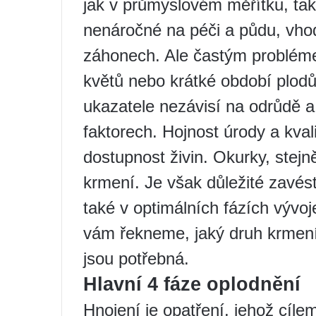
jak v průmyslovém měřítku, ta
nenáročné na péči a půdu, vho
záhonech. Ale častým problém
květů nebo krátké období plodů
ukazatele nezávisí na odrůdě a
faktorech. Hojnost úrody a kval
dostupnost živin. Okurky, stejně
krmení. Je však důležité zavés
také v optimálních fázích vývoje
vám řekneme, jaký druh krmení 
jsou potřebná.
Hlavní 4 fáze oplodnění
Hnojení je opatření, jehož cíle