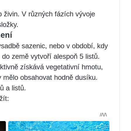
p živin. V různých fázích vývoje
složky.
mení
ýsadbě sazenic, nebo v období, kdy
do země vytvoří alespoň 5 listů.
ktivně získává vegetativní hmotu,
y mělo obsahovat hodně dusíku.
 a listů.
žít: