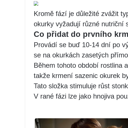
Kromě fází je důležité zvážit ty
okurky vyžadují různé nutriční 
Co přidat do prvního kr
Provádí se buď 10-14 dní po v
se na okurkách zasetých přímo 
Během tohoto období rostlina a
takže krmení sazenic okurek b
Tato složka stimuluje růst stonků
V rané fázi lze jako hnojiva pou