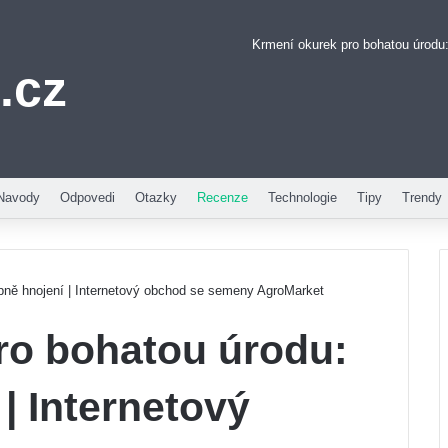
Krmení okurek pro bohatou úrodu:
.cz
Pinterest
Navody
Odpovedi
Otazky
Recenze
Technologie
Tipy
Trendy
pně hnojení | Internetový obchod se semeny AgroMarket
ro bohatou úrodu:
| Internetový