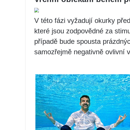
V této fázi vyžadují okurky př
které jsou zodpovědné za stimu
případě bude spousta prázdných
samozřejmě negativně ovlivní 