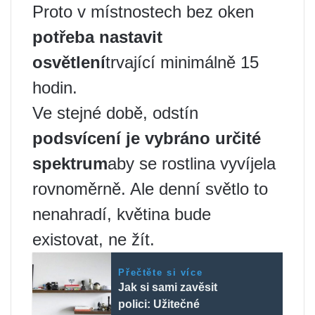
Proto v místnostech bez oken
potřeba nastavit
osvětlení
trvající minimálně 15
hodin.
Ve stejné době, odstín
podsvícení je vybráno určité
spektrum
aby se rostlina vyvíjela
rovnoměrně. Ale denní světlo to
nenahradí, květina bude
existovat, ne žít.
Přečtěte si více
Jak si sami zavěsit
polici: Užitečné