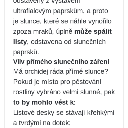
odstaveny z vystavení
ultrafialovým paprskům, a proto
je slunce, které se náhle vynořilo
zpoza mraků, úplně
může spálit
listy
, odstavena od slunečních
paprsků.
Vliv přímého slunečního záření
Má orchidej ráda přímé slunce?
Pokud je místo pro pěstování
rostliny vybráno velmi slunné, pak
to by mohlo vést k
:
Listové desky se stávají křehkými
a tvrdými na dotek;