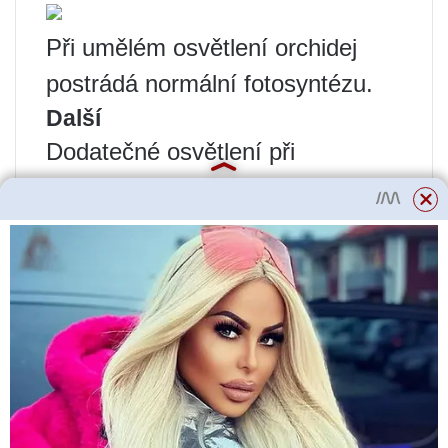
Při umělém osvětlení orchidej
postrádá normální fotosyntézu.
Další
Dodatečné osvětlení při
pěstování rostlin nezruší
množství přirozeného světla
.
Mělo by to pomoci pouze
prodloužit denní dobu. Například
ráno, dalších pár hodin a večer.
Ale bez denního světla
rostlina
nebude žít
. Proto výběrem
správného spektra osvětlení