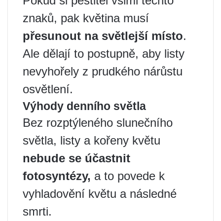
Pokud si pěstitel všiml těchto
znaků, pak květina musí
přesunout na světlejší místo
.
Ale dělají to postupně, aby listy
nevyhořely z prudkého nárůstu
osvětlení.
Výhody denního světla
Bez rozptýleného slunečního
světla, listy a kořeny květu
nebude se účastnit
fotosyntézy,
a to povede k
vyhladovění květu a následné
smrti.