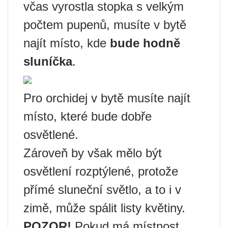
včas vyrostla stopka s velkým
počtem pupenů, musíte v bytě
najít místo, kde
bude hodně
sluníčka
.
Pro orchidej v bytě musíte najít
místo, které bude dobře
osvětlené.
Zároveň by však mělo být
osvětlení rozptýlené, protože
přímé sluneční světlo, a to i v
zimě, může spálit listy květiny.
POZOR!
Pokud má místnost