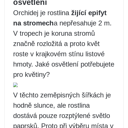
osvětlení
Orchidej je rostlina
žijící epifyt
na stromech
a nepřesahuje 2 m.
V tropech je koruna stromů
značně rozložitá a proto květ
roste v krajkovém stínu listové
hmoty. Jaké osvětlení potřebujete
pro květiny?
V těchto zeměpisných šířkách je
hodně slunce, ale rostlina
dostává pouze rozptýlené světlo
paprsků. Proto při výběru místa v