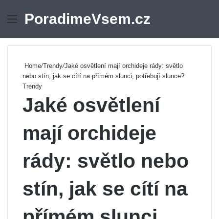
PoradimeVsem.cz
Menu
Se
Home
/
Trendy
/
Jaké osvětlení mají orchideje rády: světlo
nebo stín, jak se cítí na přímém slunci, potřebují slunce?
Trendy
Jaké osvětlení
mají orchideje
rády: světlo nebo
stín, jak se cítí na
přímém slunci,