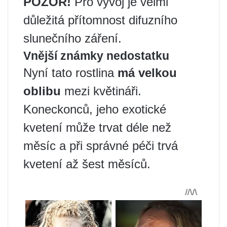
POZOR!
Pro vývoj je velmi
důležitá přítomnost difuzního
slunečního záření.
Vnější známky nedostatku
Nyní tato rostlina
má velkou
oblibu
mezi květináři.
Koneckonců, jeho exotické
kvetení může trvat déle než
měsíc a při správné péči trvá
kvetení až šest měsíců.