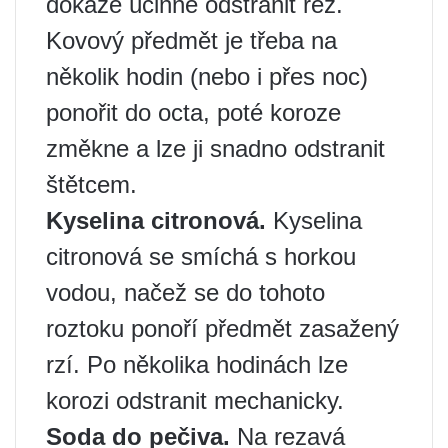
dokáže účinně odstranit rez.
Kovový předmět je třeba na
několik hodin (nebo i přes noc)
ponořit do octa, poté koroze
změkne a lze ji snadno odstranit
štětcem.
Kyselina citronová.
Kyselina
citronová se smíchá s horkou
vodou, načež se do tohoto
roztoku ponoří předmět zasažený
rzí. Po několika hodinách lze
korozi odstranit mechanicky.
Soda do pečiva.
Na rezavá