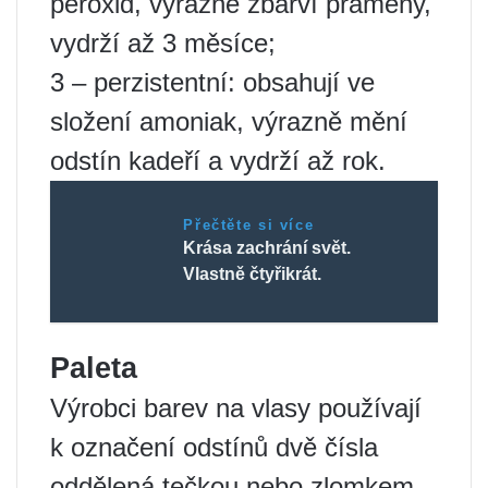
peroxid, výrazně zbarví prameny,
vydrží až 3 měsíce;
3 – perzistentní: obsahují ve
složení amoniak, výrazně mění
odstín kadeří a vydrží až rok.
Přečtěte si více
Krása zachrání svět.
Vlastně čtyřikrát.
Paleta
Výrobci barev na vlasy používají
k označení odstínů dvě čísla
oddělená tečkou nebo zlomkem.