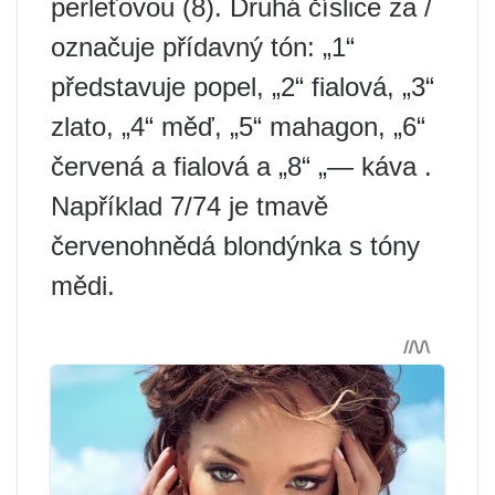
perleťovou (8). Druhá číslice za /
označuje přídavný tón: „1“
představuje popel, „2“ fialová, „3“
zlato, „4“ měď, „5“ mahagon, „6“
červená a fialová a „8“ „— káva .
Například 7/74 je tmavě
červenohnědá blondýnka s tóny
mědi.