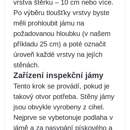
vrstva štěrku – 10 cm nebo více.
Po výběru tloušťky vrstvy byste
měli prohloubit jámu na
požadovanou hloubku (v našem
příkladu 25 cm) a poté označit
úroveň každé vrstvy na jejích
stěnách.
Zařízení inspekční jámy
Tento krok se provádí, pokud je
takový otvor potřeba. Stěny jámy
jsou obvykle vyrobeny z cihel.
Nejprve se vybetonuje podlaha v
jámě a za nasypání pískového a