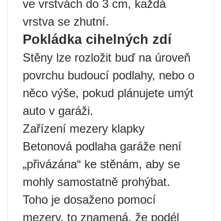
ve vrstvách do 3 cm, každá
vrstva se zhutní.
Pokládka cihelných zdí
Stěny lze rozložit buď na úroveň
povrchu budoucí podlahy, nebo o
něco výše, pokud plánujete umýt
auto v garáži.
Zařízení mezery klapky
Betonová podlaha garáže není
„přivázána“ ke stěnám, aby se
mohly samostatně prohýbat.
Toho je dosaženo pomocí
mezery, to znamená, že podél