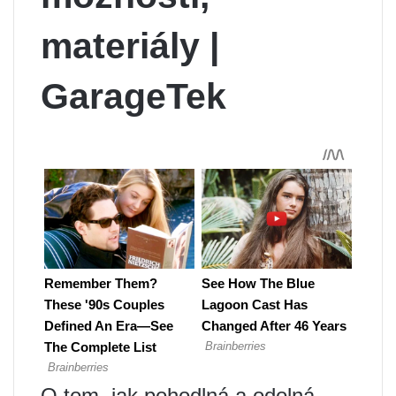
materiály |
GarageTek
O tom, jak pohodlná a odolná