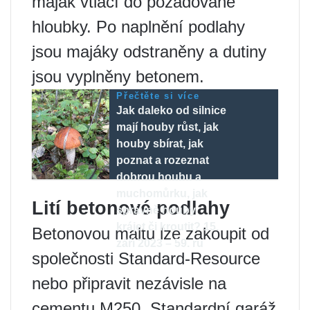
maják vtlačí do požadované
hloubky. Po naplnění podlahy
jsou majáky odstraněny a dutiny
jsou vyplněny betonem.
Přečtěte si více
Jak daleko od silnice
mají houby růst, jak
houby sbírat, jak
poznat a rozeznat
dobrou houbu a
muchomůrku, jak
Lití betonové podlahy
správně houby
krájet či kroutit? 15.
Betonovou maltu lze zakoupit od
září 2023 – 59. ru
společnosti Standard-Resource
nebo připravit nezávisle na
cementu M250. Standardní garáž