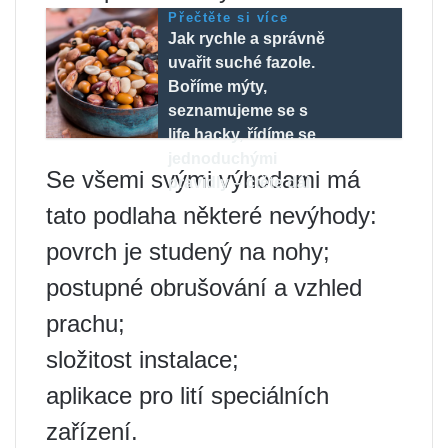
Přečtěte si více
Jak rychle a správně
uvařit suché fazole.
Boříme mýty,
seznamujeme se s
life hacky, řídíme se
jednoduchými
Se všemi svými výhodami má
pravidly – ​​čtěte dál
tato podlaha některé nevýhody:
povrch je studený na nohy;
postupné obrušování a vzhled
prachu;
složitost instalace;
aplikace pro lití speciálních
zařízení.