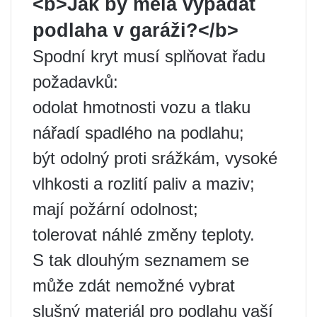
<b>Jak by měla vypadat
podlaha v garáži?</b>
Spodní kryt musí splňovat řadu
požadavků:
odolat hmotnosti vozu a tlaku
nářadí spadlého na podlahu;
být odolný proti srážkám, vysoké
vlhkosti a rozlití paliv a maziv;
mají požární odolnost;
tolerovat náhlé změny teploty.
S tak dlouhým seznamem se
může zdát nemožné vybrat
slušný materiál pro podlahu vaší