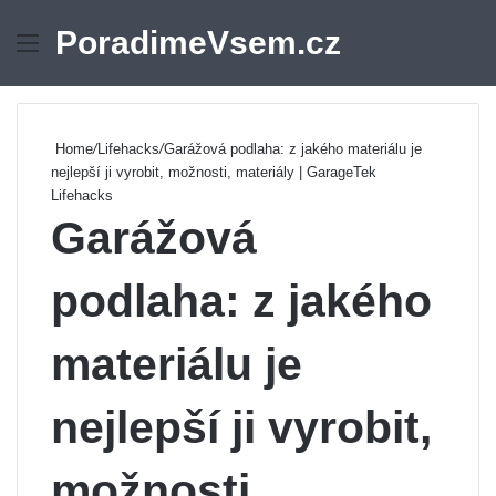
PoradimeVsem.cz
Menu
Se
Home
/
Lifehacks
/
Garážová podlaha: z jakého materiálu je
nejlepší ji vyrobit, možnosti, materiály | GarageTek
Lifehacks
Garážová
podlaha: z jakého
materiálu je
nejlepší ji vyrobit,
možnosti,