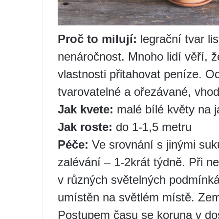
Proč to milují:
legrační tvar lis
nenáročnost. Mnoho lidí věří,
vlastnosti přitahovat peníze.
tvarovatelné a ořezávané, vhod
Jak kvete:
malé bílé květy na j
Jak roste:
do 1-1,5 metru
Péče:
Ve srovnání s jinými suk
zalévání – 1-2krát týdně. Při ne
v různých světelných podmínkác
umístěn na světlém místě. Zemi
Postupem času se koruna v dosp