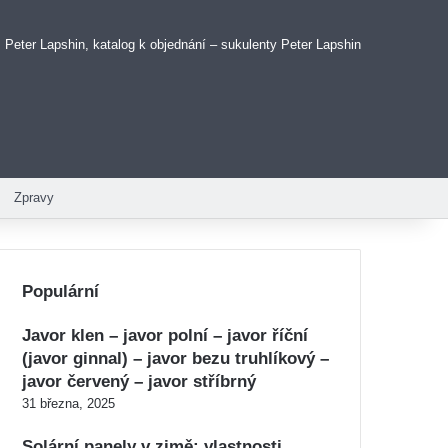
 Peter Lapshin, katalog k objednání – sukulenty Peter Lapshin
Zpravy
Populární
Javor klen – javor polní – javor říční
(javor ginnal) – javor bezu truhlíkový –
javor červený – javor stříbrný
31 března, 2025
Solární panely v zimě: vlastnosti