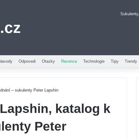
Sukulenty,
.cz
Pinterest
Navody
Odpovedi
Otazky
Recenze
Technologie
Tipy
Trendy
ednání – sukulenty Peter Lapshin
 Lapshin, katalog k
lenty Peter