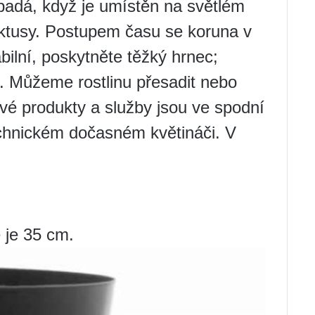
padá, když je umístěn na světlém
aktusy. Postupem času se koruna v
bilní, poskytněte těžký hrnec;
i. Můžeme rostlinu přesadit nebo
ové produkty a služby jsou ve spodní
echnickém dočasném květináči. V
 je 35 cm.