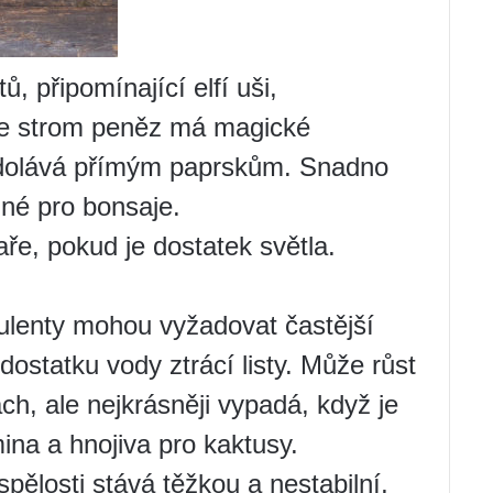
tů, připomínající elfí uši,
 že strom peněz má magické
 Odolává přímým paprskům. Snadno
né pro bonsaje.
aře, pokud je dostatek světla.
ulenty mohou vyžadovat častější
dostatku vody ztrácí listy. Může růst
h, ale nejkrásněji vypadá, když je
na a hnojiva pro kaktusy.
ělosti stává těžkou a nestabilní,