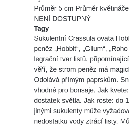
Průměr 5 cm Průměr květináče
NENÍ DOSTUPNÝ
Tagy
Sukulentní Crassula ovata Hobb
peněz „Hobbit“, „Gllum“, „Roho t
legrační tvar listů, připomínajíc
věří, že strom peněz má magick
Odolává přímým paprskům. Sna
vhodné pro bonsaje. Jak kvete: 
dostatek světla. Jak roste: do 
jinými sukulenty může vyžadovat
nedostatku vody ztrácí listy. M