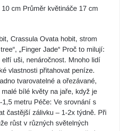
 10 cm Průměr květináče 17 cm
it, Crassula Ovata hobit, strom
ree“, „Finger Jade“ Proč to milují:
í elfí uši, nenáročnost. Mnoho lidí
é vlastnosti přitahovat peníze.
dno tvarovatelné a ořezávané,
malé bílé květy na jaře, když je
1-1,5 metru Péče: Ve srovnání s
 častější zálivku – 1-2x týdně. Při
ůže růst v různých světelných