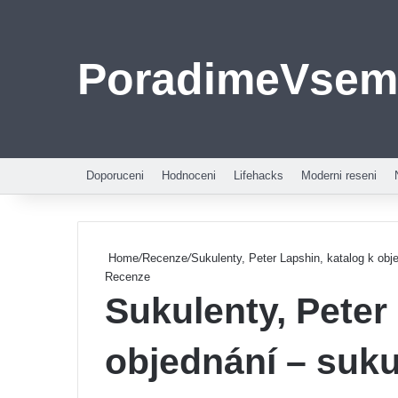
PoradimeVsem
Doporuceni
Hodnoceni
Lifehacks
Moderni reseni
Home
/
Recenze
/
Sukulenty, Peter Lapshin, katalog k obj
Recenze
Sukulenty, Peter
objednání – suku