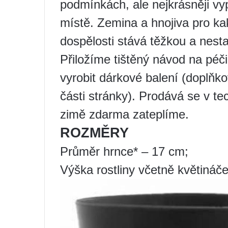
podmínkách, ale nejkrásněji vy
místě. Zemina a hnojiva pro k
dospělosti stává těžkou a nesta
Přiložíme tištěný návod na péč
vyrobit dárkové balení (doplňk
části stránky). Prodává se v t
zimě zdarma zateplíme.
ROZMĚRY
Průměr hrnce* – 17 cm;
Výška rostliny včetně květináče