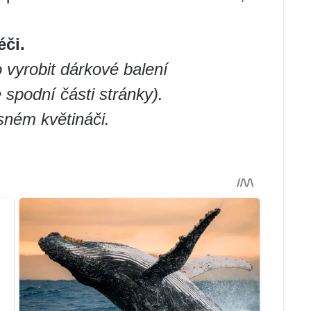
éči.
 vyrobit dárkové balení
 spodní části stránky).
ném květináči.