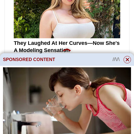
SPONSORED CONTENT
Přečtěte si více
Jak dosáhnout
vysokého výnosu
malin pomocí jarního
hnojení
Do písmene Z
Bully, Sigmund, Zakhar,
Umbrella, Zephyr, Ringleader,