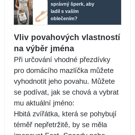
správný šperk, aby
ladil s vaším
oblečením?
Vliv povahových vlastností
na výběr jména
Při určování vhodné přezdívky
pro domácího mazlíčka můžete
vyhodnotit jeho povahu. Můžete
se podívat, jak se chová a vybrat
mu aktuální jméno:
Hbitá zvířátka, která se pohybují
téměř nepřetržitě, by se měla