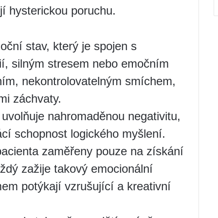
jí hysterickou poruchu.
oční stav, který je spojen s
ií, silným stresem nebo emočním
ním, nekontrolovatelným smíchem,
mi záchvaty.
uvolňuje nahromaděnou negativitu,
ácí schopnost logického myšlení.
pacienta zaměřeny pouze na získání
aždý zažije takový emocionální
em potýkají vzrušující a kreativní