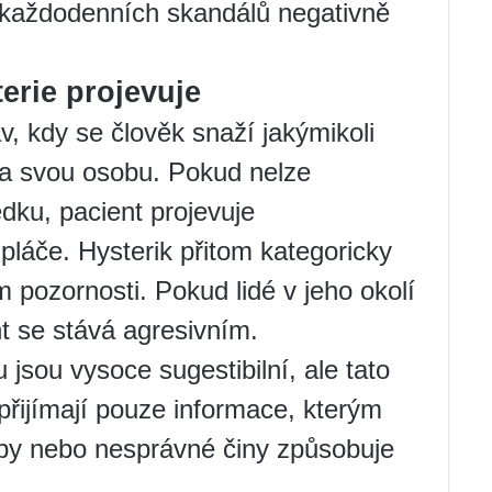
 každodenních skandálů negativně
erie projevuje
v, kdy se člověk snaží jakýmikoli
na svou osobu. Pokud nelze
ku, pacient projevuje
pláče. Hysterik přitom kategoricky
m pozornosti. Pokud lidé v jeho okolí
nt se stává agresivním.
 jsou vysoce sugestibilní, ale tato
 přijímají pouze informace, kterým
by nebo nesprávné činy způsobuje