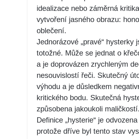
idealizace nebo záměrná kritika 
vytvoření jasného obrazu: hon
oblečení.
Jednorázové „pravé“ hysterky j
totožné. Může se jednat o křečo
a je doprovázen zrychleným de
nesouvislostí řeči. Skutečný ú
výhodu a je důsledkem negati
kritického bodu. Skutečná hyste
způsobena jakoukoli maličkostí
Definice „hysterie“ je odvozena
protože dříve byl tento stav vy