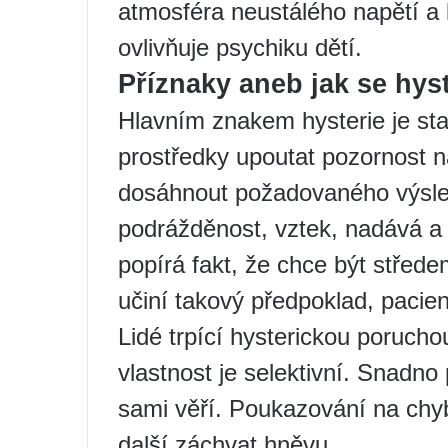
atmosféra neustálého napětí a
ovlivňuje psychiku dětí.
Příznaky aneb jak se hyst
Hlavním znakem hysterie je sta
prostředky upoutat pozornost 
dosáhnout požadovaného výsled
podrážděnost, vztek, nadává a 
popírá fakt, že chce být střede
učiní takový předpoklad, pacie
Lidé trpící hysterickou poruchou
vlastnost je selektivní. Snadno
sami věří. Poukazování na chy
další záchvat hněvu.