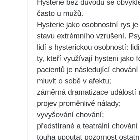
Hysterie bez důvodu se obvykle
často u mužů.
Hysterie jako osobnostní rys j
stavu extrémního vzrušení. Psy
lidí s hysterickou osobností: l
ty, kteří využívají hysterii jak
pacientů je následující chován
mluvit o sobě v afektu;
záměrná dramatizace událostí 
projev proměnlivé nálady;
vyvyšování chování;
předstírané a teatrální chování
touha upoutat pozornost ostatn