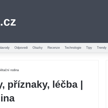
.cz
Navody
Odpovedi
Otazky
Recenze
Technologie
Tipy
Trendy
ilitační rodina
, příznaky, léčba |
dina