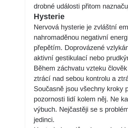
drobné události přitom naznaču
Hysterie
Nervová hysterie je zvláštní em
nahromaděnou negativní energ
přepětím. Doprovázené vzlyká
aktivní gestikulací nebo prudký
Během záchvatu vzteku člověk 
ztrácí nad sebou kontrolu a ztr
Současně jsou všechny kroky 
pozornosti lidí kolem něj. Ne k
výbuch. Nejčastěji se s problém
jedinci.