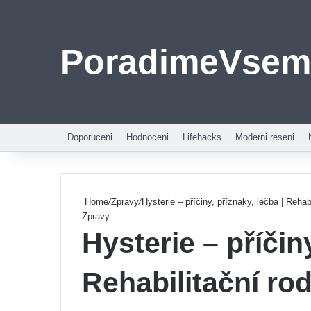
PoradimeVsem
Doporuceni
Hodnoceni
Lifehacks
Moderni reseni
Home
/
Zpravy
/
Hysterie – příčiny, příznaky, léčba | Rehab
Zpravy
Hysterie – příčiny
Rehabilitační ro