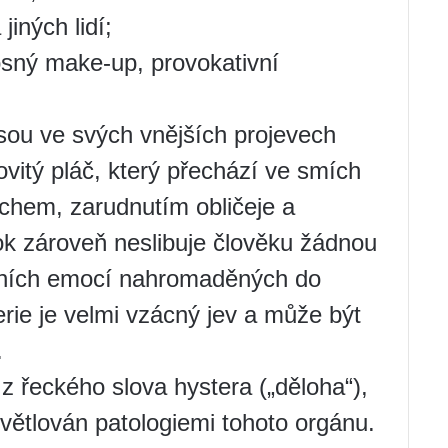
jiných lidí;
osný make-up, provokativní
sou ve svých vnějších projevech
vitý pláč, který přechází ve smích
chem, zarudnutím obličeje a
tok zároveň neslibuje člověku žádnou
vních emocí nahromaděných do
rie je velmi vzácný jev a může být
.
 z řeckého slova hystera („děloha“),
světlován patologiemi tohoto orgánu.