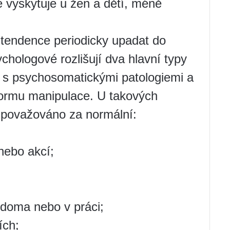
 vyskytuje u žen a dětí, méně
e tendence periodicky upadat do
chologové rozlišují dva hlavní typy
idi s psychosomatickými patologiemi a
o formu manipulace. U takových
í považováno za normální:
nebo akcí;
 doma nebo v práci;
ích;